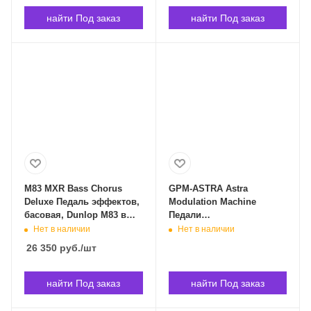
найти Под заказ
найти Под заказ
M83 MXR Bass Chorus
GPM-ASTRA Astra
Deluxe Педаль эффектов,
Modulation Machine
басовая, Dunlop M83 в
Педали
Владивостоке
Chorus/Flanger/Phaser.
Нет в наличии
Нет в наличии
Universal Audio GPM-
26 350
руб.
/шт
ASTRA в Владивостоке
найти Под заказ
найти Под заказ