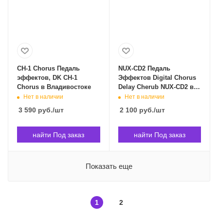
CH-1 Chorus Педаль
NUX-CD2 Педаль
эффектов, DK CH-1
Эффектов Digital Chorus
Chorus в Владивостоке
Delay Cherub NUX-CD2 в
Владивостоке
Нет в наличии
Нет в наличии
3 590
руб.
/шт
2 100
руб.
/шт
найти Под заказ
найти Под заказ
Показать еще
1
2