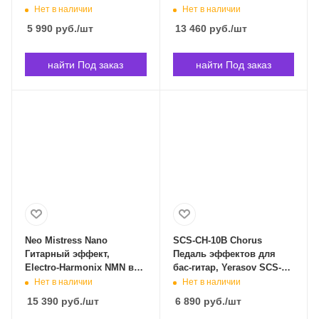
в Владивостоке
Нет в наличии
Нет в наличии
5 990
руб.
/шт
13 460
руб.
/шт
найти Под заказ
найти Под заказ
Neo Mistress Nano
SCS-CH-10B Chorus
Гитарный эффект,
Педаль эффектов для
Electro-Harmonix NMN в
бас-гитар, Yerasov SCS-
Владивостоке
CH-10B в Владивостоке
Нет в наличии
Нет в наличии
15 390
руб.
/шт
6 890
руб.
/шт