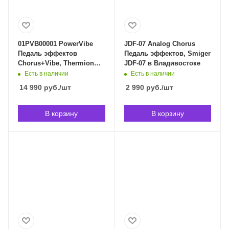
01PVB00001 PowerVibe
JDF-07 Analog Chorus
Педаль эффектов
Педаль эффектов, Smiger
Chorus+Vibe, Thermion
JDF-07 в Владивостоке
01PVB00001 в
Есть в наличии
Есть в наличии
Владивостоке
14 990
руб.
/шт
2 990
руб.
/шт
В корзину
В корзину