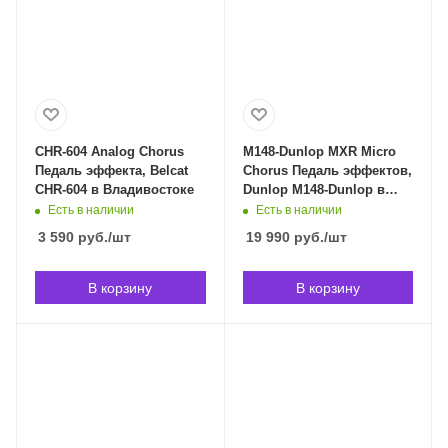
CHR-604 Analog Chorus
M148-Dunlop MXR Micro
Педаль эффекта, Belcat
Chorus Педаль эффектов,
CHR-604 в Владивостоке
Dunlop M148-Dunlop в
Владивостоке
Есть в наличии
Есть в наличии
3 590
руб.
/шт
19 990
руб.
/шт
В корзину
В корзину