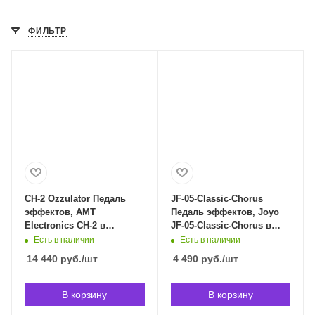
ФИЛЬТР
CH-2 Ozzulator Педаль
JF-05-Classic-Chorus
эффектов, AMT
Педаль эффектов, Joyo
Electronics CH-2 в
JF-05-Classic-Chorus в
Владивостоке
Владивостоке
Есть в наличии
Есть в наличии
14 440
руб.
/шт
4 490
руб.
/шт
В корзину
В корзину