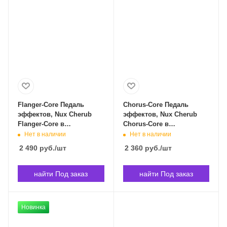
Flanger-Core Педаль
Chorus-Core Педаль
эффектов, Nux Cherub
эффектов, Nux Cherub
Flanger-Core в
Chorus-Core в
Владивостоке
Владивостоке
Нет в наличии
Нет в наличии
2 490
руб.
/шт
2 360
руб.
/шт
найти Под заказ
найти Под заказ
Новинка