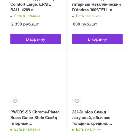
Comfort Large. ERNIE
гитарный металлический
BALL 4289 в
D'Andrea 300STELL в
Владивостоке
Владивостоке
Есть в наличии
Есть в наличии
2 390
руб.
/шт
830
руб.
/шт
В корзину
В корзину
PWCBS-SS Chrome-Plated
222-Dunlop Слайд
Brass Guitar Slide Слайд
латунный, обычная
гитарный
толщина, средний,
хромированный,
Dunlop 222-Dunlop в
Есть в наличии
Есть в наличии