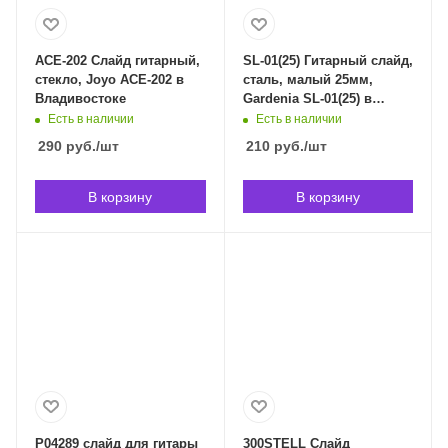
ACE-202 Слайд гитарный,
SL-01(25) Гитарный слайд,
стекло, Joyo ACE-202 в
сталь, малый 25мм,
Владивостоке
Gardenia SL-01(25) в
Владивостоке
Есть в наличии
Есть в наличии
290
руб.
/шт
210
руб.
/шт
В корзину
В корзину
P04289 слайд для гитары
300STELL Cлайд