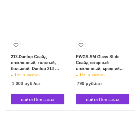
213-Dunlop Слайд
PWGS-SM Glass Slide
стеклянный, толстый,
Слайд гитарный
большой, Dunlop 213-
стеклянный, средний
Dunlop в Владивостоке
Planet Waves PWGS-SM в
Нет в наличии
Нет в наличии
Владивостоке
1 000
руб.
/шт
790
руб.
/шт
найти Под заказ
найти Под заказ