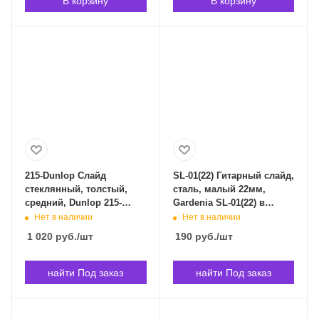
В корзину
В корзину
215-Dunlop Слайд
SL-01(22) Гитарный слайд,
стеклянный, толстый,
сталь, малый 22мм,
средний, Dunlop 215-
Gardenia SL-01(22) в
Dunlop в Владивостоке
Владивостоке
Нет в наличии
Нет в наличии
1 020
руб.
/шт
190
руб.
/шт
найти Под заказ
найти Под заказ