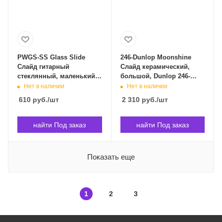
PWGS-SS Glass Slide
246-Dunlop Moonshine
Слайд гитарный
Слайд керамический,
стеклянный, маленький
большой, Dunlop 246-
Planet Waves PWGS-SS
Dunlop в Владивостоке
Нет в наличии
Нет в наличии
Glass Slide в
610
руб.
/шт
2 310
руб.
/шт
Владивостоке
найти Под заказ
найти Под заказ
Показать еще
1
2
3