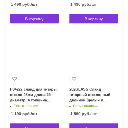
маленький Planet Waves
Владивостоке
1 490
руб.
/шт
1 490
руб.
/шт
PWCBS-SS в
Владивостоке
В корзину
В корзину
P04227 слайд для гитары,
202GLASS Cлайд
стекло 48мм длина,25
гитарный стеклянный
диаметр, 4 толщина.
двойной (целый и
ERNIE BALL 4227 в
половинка) D'Andrea
Есть в наличии
Есть в наличии
Владивостоке
202GLASS в
1 190
руб.
/шт
1 590
руб.
/шт
Владивостоке