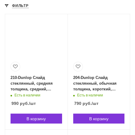
ФИЛЬТР
210-Dunlop Слайд
204-Dunlop Слайд
стеклянный, средняя
стеклянный, обычная
толщина, средний,
толщина, короткий,
Dunlop 210-Dunlop в
Dunlop 204-Dunlop в
Есть в наличии
Есть в наличии
Владивостоке
Владивостоке
990
руб.
/шт
790
руб.
/шт
В корзину
В корзину