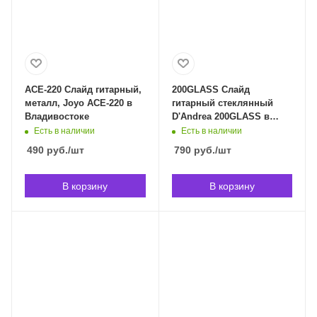
ACE-220 Слайд гитарный,
200GLASS Cлайд
металл, Joyo ACE-220 в
гитарный стеклянный
Владивостоке
D'Andrea 200GLASS в
Владивостоке
Есть в наличии
Есть в наличии
490
руб.
/шт
790
руб.
/шт
В корзину
В корзину