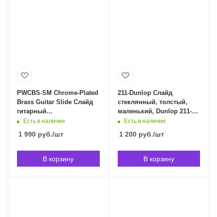
PWCBS-SM Chrome-Plated
211-Dunlop Слайд
Brass Guitar Slide Слайд
стеклянный, толстый,
гитарный
маленький, Dunlop 211-
хромированный, средний
Dunlop в Владивостоке
Есть в наличии
Есть в наличии
Planet Waves PWCBS-SM
1 990
руб.
/шт
1 200
руб.
/шт
в Владивостоке
В корзину
В корзину