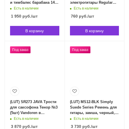
и тимбалес барабана 14",
электрогитары Regular
Evans в Владивостоке
Light 10-46 D`Addario в
Есть в наличии
Есть в наличии
(срок доставки
Владивостоке (срок
1 950
руб.
/шт
760
руб.
/шт
индивидуален)
доставки индивидуален)
В корзину
В корзину
Под заказ
Под заказ
(LUT) SR273 JAVA Трости
(LUT) MS12-BLK Simply
для саксофона Тенор №3
Suede Series Ремень для
(5шт) Vandoren в
гитары, замша, черный,
Владивостоке (срок
Levy's в Владивостоке
Есть в наличии
Есть в наличии
доставки индивидуален)
(срок доставки
3 870
руб.
/шт
3 730
руб.
/шт