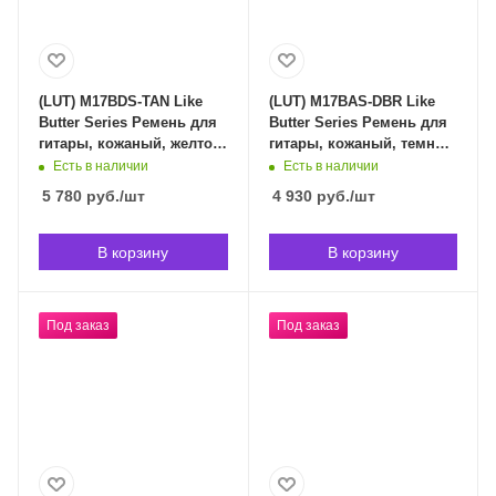
(LUT) M17BDS-TAN Like
(LUT) M17BAS-DBR Like
Butter Series Ремень для
Butter Series Ремень для
гитары, кожаный, желто-
гитары, кожаный, темно-
коричневый, Levy's в
коричневый, Levy's в
Есть в наличии
Есть в наличии
Владивостоке (срок
Владивостоке (срок
5 780
руб.
/шт
4 930
руб.
/шт
доставки индивидуален)
доставки индивидуален)
В корзину
В корзину
Под заказ
Под заказ