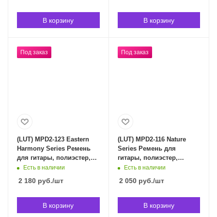
индивидуален)
В корзину
В корзину
Под заказ
Под заказ
(LUT) MPD2-123 Eastern
(LUT) MPD2-116 Nature
Harmony Series Ремень
Series Ремень для
для гитары, полиэстер,
гитары, полиэстер,
красный дракон, Levy's в
сакура и снег, Levy's в
Есть в наличии
Есть в наличии
Владивостоке (срок
Владивостоке (срок
2 180
руб.
/шт
2 050
руб.
/шт
доставки индивидуален)
доставки индивидуален)
В корзину
В корзину