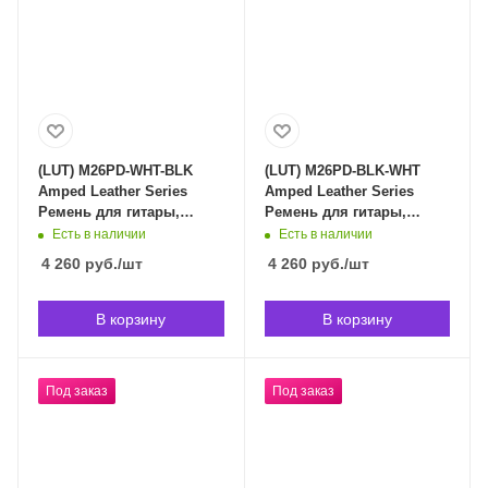
(LUT) M26PD-WHT-BLK
(LUT) M26PD-BLK-WHT
Amped Leather Series
Amped Leather Series
Ремень для гитары,
Ремень для гитары,
кожаный, белый/черный,
кожаный, черный/белый,
Есть в наличии
Есть в наличии
Levy's в Владивостоке
Levy's в Владивостоке
4 260
руб.
/шт
4 260
руб.
/шт
(срок доставки
(срок доставки
индивидуален)
индивидуален)
В корзину
В корзину
Под заказ
Под заказ