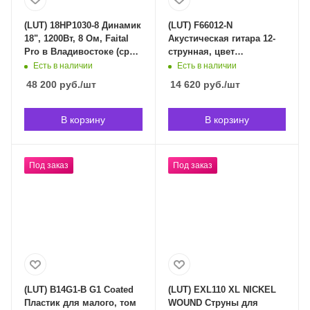
(LUT) 18HP1030-8 Динамик
(LUT) F66012-N
18", 1200Вт, 8 Ом, Faital
Акустическая гитара 12-
Pro в Владивостоке (срок
струнная, цвет
доставки индивидуален)
натуральный, Caraya в
Есть в наличии
Есть в наличии
Владивостоке (срок
48 200
руб.
/шт
14 620
руб.
/шт
доставки индивидуален)
В корзину
В корзину
Под заказ
Под заказ
(LUT) B14G1-B G1 Coated
(LUT) EXL110 XL NICKEL
Пластик для малого, том
WOUND Струны для