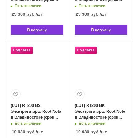
доставки индивидуален)
доставки индивидуален)
Есть в наличии
Есть в наличии
29 380
руб.
/шт
29 380
руб.
/шт
В корзину
В корзину
Под заказ
Под заказ
(LUT) RT200-BS
(LUT) RT200-BK
Электрогитара, Root Note
Электрогитара, Root Note
в Владивостоке (срок
в Владивостоке (срок
доставки индивидуален)
доставки индивидуален)
Есть в наличии
Есть в наличии
19 930
руб.
/шт
19 930
руб.
/шт