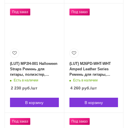
Под заказ
Под заказ
(LUT) MP2H-001 Halloween
(LUT) M26PD-WHT-WHT
Straps Ремень для
Amped Leather Series
гитары, полиэстер,
Ремень для гитары,
фильмы ужасов, Levy's в
кожаный, белый, Levy's в
Есть в наличии
Есть в наличии
Владивостоке (срок
Владивостоке (срок
2 230
руб.
/шт
4 260
руб.
/шт
доставки индивидуален)
доставки индивидуален)
В корзину
В корзину
Под заказ
Под заказ