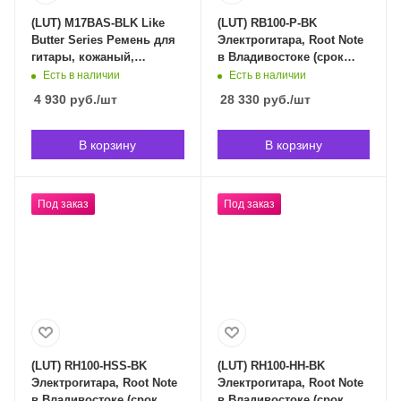
(LUT) M17BAS-BLK Like
(LUT) RB100-P-BK
Butter Series Ремень для
Электрогитара, Root Note
гитары, кожаный,
в Владивостоке (срок
черный, Levy's в
доставки индивидуален)
Есть в наличии
Есть в наличии
Владивостоке (срок
4 930
руб.
/шт
28 330
руб.
/шт
доставки индивидуален)
В корзину
В корзину
Под заказ
Под заказ
(LUT) RH100-HSS-BK
(LUT) RH100-HH-BK
Электрогитара, Root Note
Электрогитара, Root Note
в Владивостоке (срок
в Владивостоке (срок