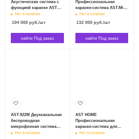
Акустическая система с
Профессиональная
функцией караоке AST
караоке-система AST-Mini
ONEBOX в Владивостоке
в Владивостоке
Нет в наличии
Нет в наличии
104 000
руб.
/шт
132 000
руб.
/шт
найти Под заказ
найти Под заказ
AST-922M Двухканальная
AST HOME
беспроводная
Профессиональная
микрофонная система
караоке-система для
AST-992M в Владивостоке
дома AST HOME в
Нет в наличии
Нет в наличии
Владивостоке