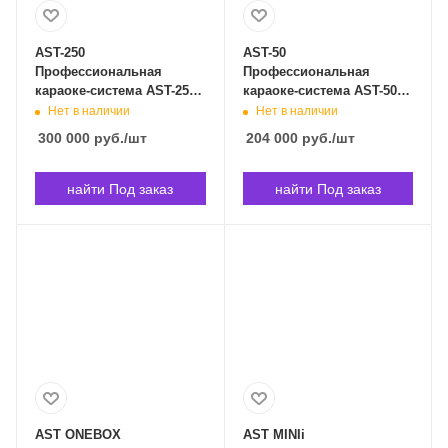
AST-250
AST-50
Профессиональная
Профессиональная
караоке-система AST-250
караоке-система AST-50 в
в Владивостоке
Владивостоке
Нет в наличии
Нет в наличии
300 000
руб.
/шт
204 000
руб.
/шт
найти Под заказ
найти Под заказ
AST ONEBOX
AST MINIi