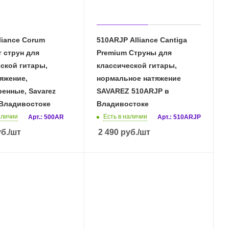
liance Corum
510ARJP Alliance Cantiga
 струн для
Premium Струны для
ской гитары,
классической гитары,
яжение,
нормальное натяжение
енные, Savarez
SAVAREZ 510ARJP в
 Владивостоке
Владивостоке
аличии
Есть в наличии
Арт.: 500AR
Арт.: 510ARJP
б.
/шт
2 490
руб.
/шт