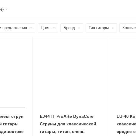
е)
и предложения
Цвет
Бренд
Тип гитары
Количе
плект струн
EJ44TT ProArte DynaCore
LU-40 Ко
й гитары
Струны для классической
классиче
ладивостоке
гитары, титан, очень
средне-с