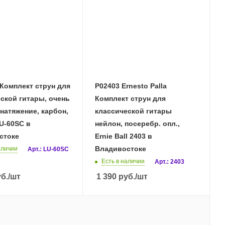
Комплект струн для
P02403 Ernesto Palla
ской гитары, очень
Комплект струн для
натяжение, карбон,
классической гитары
LU-60SC в
нейлон, посеребр. опл.,
стоке
Ernie Ball 2403 в
Владивостоке
аличии
Арт.: LU-60SC
Есть в наличии
Арт.: 2403
б.
/шт
1 390
руб.
/шт