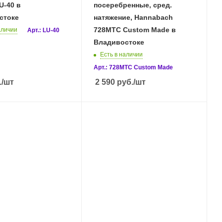
U-40 в
посеребренные, сред.
стоке
натяжение, Hannabach
728MTC Custom Made в
аличии
Арт.: LU-40
Владивостоке
Есть в наличии
Арт.: 728MTC Custom Made
.
/шт
2 590
руб.
/шт