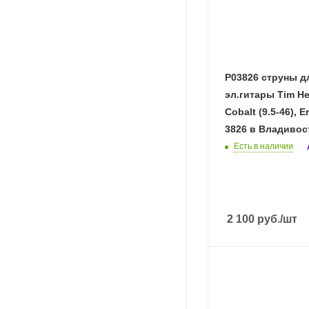
P03826 струны для
эл.гитары Tim He
Cobalt (9.5-46), Er
3826 в Владивос
Есть в наличии
2 100
руб.
/шт