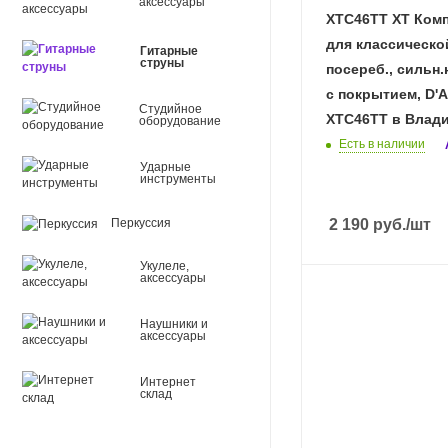
аксессуары
XTC46TT XT Комп
для классическо
Гитарные
струны
посереб., сильн.
с покрытием, D'A
Студийное
XTC46TT в Влад
оборудование
Есть в наличии
Ударные
инструменты
Перкуссия
2 190
руб.
/шт
Укулеле,
аксессуары
Наушники и
аксессуары
Интернет
склад