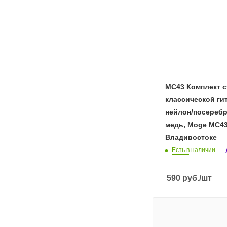
MC43 Комплект с
классической ги
нейлон/посереб
медь, Moge MC43
Владивостоке
Есть в наличии
590
руб.
/шт