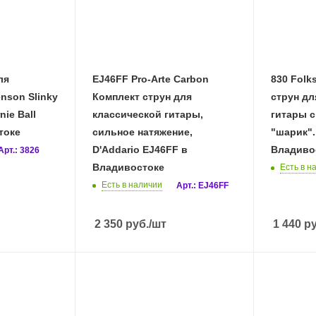
EJ46FF Pro-Arte Carbon
830 Folk
nson Slinky
Комплект струн для
струн дл
nie Ball
классической гитары,
гитары с
токе
сильное натяжение,
"шарик". 
D'Addario EJ46FF в
Владиво
Арт.: 3826
Владивостоке
Есть в н
Есть в наличии
Арт.: EJ46FF
2 350
руб.
/шт
1 440
ру