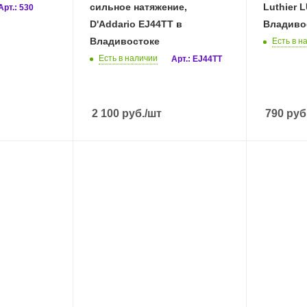
сильное натяжение,
Luthier L
Арт.: 530
D'Addario EJ44TT в
Владиво
Владивостоке
Есть в н
Есть в наличии
Арт.: EJ44TT
2 100
руб.
/шт
790
руб