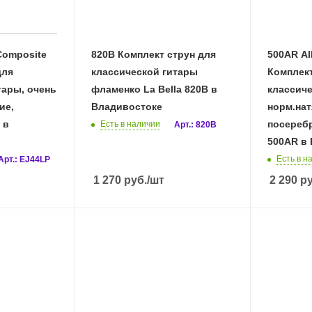
Composite
820B Комплект струн для
500AR Al
для
классической гитары
Комплект
тары, очень
фламенко La Bella 820B в
классиче
ие,
Владивостоке
норм.нат
 в
посеребр
Есть в наличии
Арт.: 820B
500AR в
Есть в н
Арт.: EJ44LP
1 270
руб.
/шт
2 290
ру