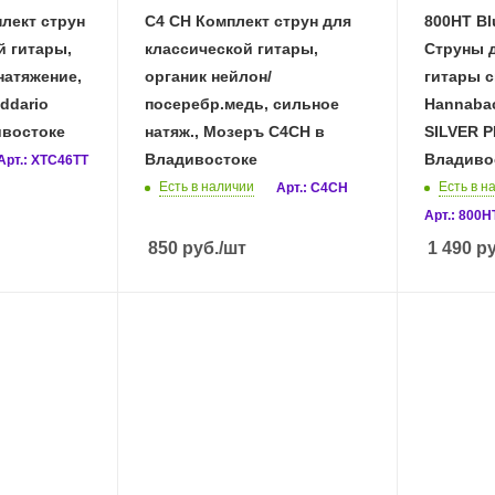
лект струн
C4 CH Комплект струн для
800HT Bl
й гитары,
классической гитары,
Струны 
натяжение,
органик нейлон/
гитары с
ddario
посеребр.медь, сильное
Hannabac
ивостоке
натяж., Мозеръ C4CH в
SILVER P
Владивостоке
Владиво
Арт.: XTC46TT
Есть в наличии
Есть в н
Арт.: C4CH
Арт.: 800H
850
руб.
/шт
1 490
ру