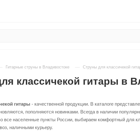
—
—
Гитарные струны в Владивостоке
Струны для классичекой гита
ля классичекой гитары в В
чекой гитары
- качественной продукции. В каталоге представл
новляются, пополняются новинками. Всегда в наличии популяр
о все населенные пункты России, выбираем комфортный для кл
воз, наличными курьеру.