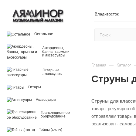
Владивосток
Остальное
Аккордеоны,
баяны, гармони
и аксессуары
—
Главная
Каталог
Гитарные
аксессуары
Струны д
Гитары
Аксессуары
Струны для класси
товары регулярно об
Трансляционное
отправляем товары в
оборудование
реализован - самовы
Тейпы (скотч)