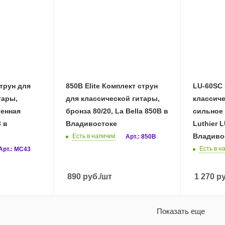
трун для
850B Elite Комплект струн
LU-60SC 
тары,
для классической гитары,
классиче
ренная
бронза 80/20, La Bella 850B в
сильное 
 в
Владивостоке
Luthier 
Владиво
Есть в наличии
Арт.: 850B
Есть в н
Арт.: MC43
890
руб.
/шт
1 270
ру
Показать еще