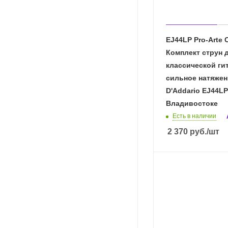
EJ44LP Pro-Arte 
Комплект струн 
классической ги
сильное натяжен
D'Addario EJ44LP
Владивостоке
Есть в наличии
2 370
руб.
/шт