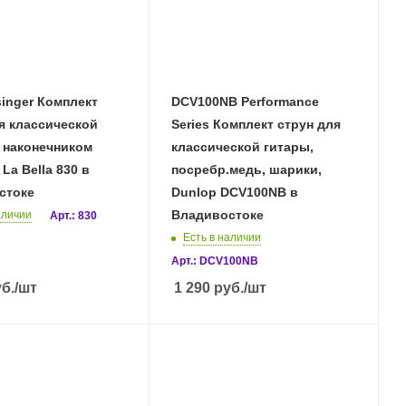
singer Комплект
DCV100NB Performance
я классической
Series Комплект струн для
 наконечником
классической гитары,
La Bella 830 в
посребр.медь, шарики,
стоке
Dunlop DCV100NB в
Владивостоке
аличии
Арт.: 830
Есть в наличии
Арт.: DCV100NB
б.
/шт
1 290
руб.
/шт