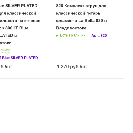
ue SILVER PLATED
820 Комплект струн для
для классической
классической гитары
ильного натяжения.
фламенко La Bella 820 в
h 800HT Blue
Владивостоке
LATED в
Есть в наличии
Арт.: 820
стоке
аличии
T Blue SILVER PLATED
б.
/шт
1 270
руб.
/шт