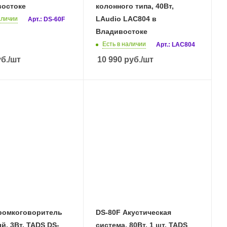
востоке
колонного типа, 40Вт,
LAudio LAC804 в
аличии
Арт.: DS-60F
Владивостоке
Есть в наличии
Арт.: LAC804
б.
/шт
10 990
руб.
/шт
Громкоговоритель
DS-80F Акустическая
й, 3Вт, TADS DS-
система, 80Вт, 1 шт. TADS