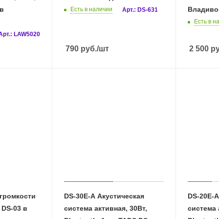
в
Владиво
Есть в наличии
Арт.: DS-631
Есть в н
Арт.: LAW5020
790
руб.
/шт
2 500
ру
 громкости
DS-30E-A Акустическая
DS-20E-A
 DS-03 в
система активная, 30Вт,
система 