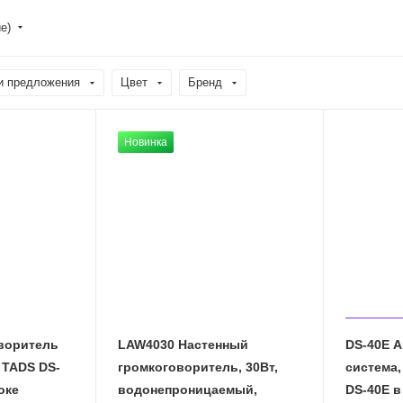
е)
и предложения
Цвет
Бренд
Новинка
воритель
LAW4030 Настенный
DS-40E А
 TADS DS-
громкоговоритель, 30Вт,
система,
оке
водонепроницаемый,
DS-40E в