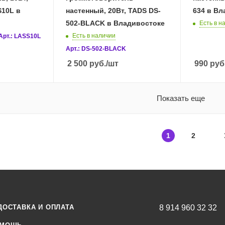
S10L в
настенный, 20Вт, TADS DS-
634 в Вл
502-BLACK в Владивостоке
Есть в н
Есть в наличии
Арт.: LASS10L
Арт.: DS-502-BLACK
2 500
руб.
/шт
990
руб
Показать еще
1
2
ДОСТАВКА И ОПЛАТА
8 914 960 32 32