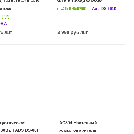
h, TADS DS-20E-A в
561K в Владивостоке
стоке
Есть в наличии
Арт.: DS-561K
аличии
0E-A
б.
/шт
3 990
руб.
/шт
кустическая
LAC804 Настенный
 60Вт, TADS DS-60F
громкоговоритель