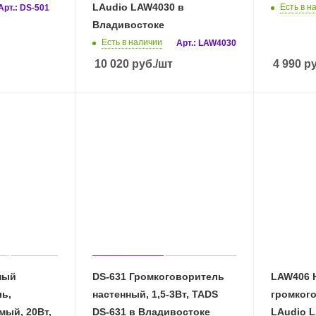
LAudio LAW4030 в
Есть в н
Арт.: DS-501
Владивостоке
Есть в наличии
Арт.: LAW4030
10 020
руб.
/шт
4 990
ру
ный
DS-631 Громкоговоритель
LAW406 
ь,
настенный, 1,5-3Вт, TADS
громкого
ый, 20Вт,
DS-631 в Владивостоке
LAudio 