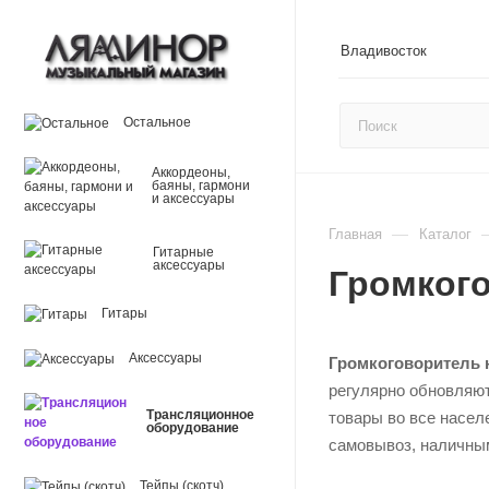
Владивосток
Остальное
Аккордеоны,
баяны, гармони
и аксессуары
—
Главная
Каталог
Гитарные
аксессуары
Громког
Гитары
Аксессуары
Громкоговоритель 
регулярно обновляют
Трансляционное
товары во все насел
оборудование
самовывоз, наличным
Тейпы (скотч)