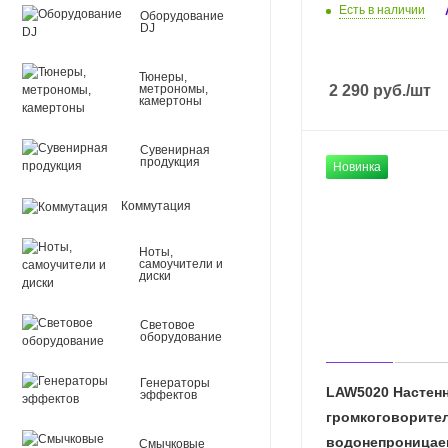
Есть в наличии
Оборудование
DJ
Тюнеры,
метрономы,
2 290
руб.
/шт
камертоны
Сувенирная
продукция
Новинка
Коммутация
Ноты,
самоучители и
диски
Световое
оборудование
Генераторы
LAW5020 Настен
эффектов
громкоговорител
водонепроницаем
Смычковые