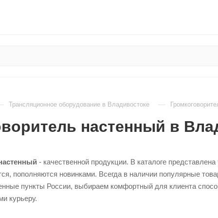
—
—
Трансляционное оборудование в Владивостоке
Громкоговорите
оворитель настенный в Вла
настенный
- качественной продукции. В каталоге представлена
ся, пополняются новинками. Всегда в наличии популярные тов
енные пункты России, выбираем комфортный для клиента способ
и курьеру.