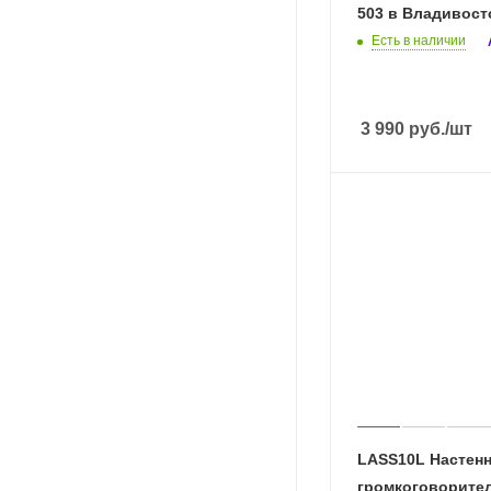
503 в Владивост
Есть в наличии
3 990
руб.
/шт
LASS10L Настен
громкоговорител