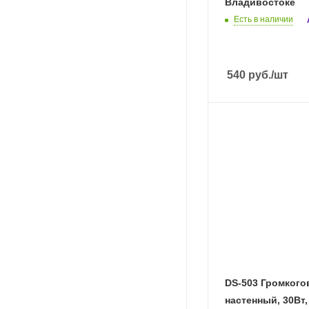
Владивостоке
Есть в наличии
540
руб.
/шт
DS-503 Громкого
настенный, 30Вт,