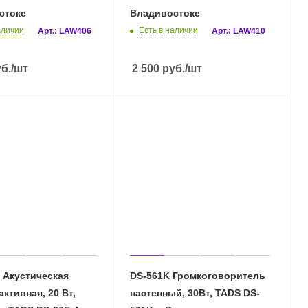
стоке
Владивостоке
аличии
Есть в наличии
Арт.: LAW406
Арт.: LAW410
б.
/шт
2 500
руб.
/шт
 Акустическая
DS-561K Громкоговоритель
активная, 20 Вт,
настенный, 30Вт, TADS DS-