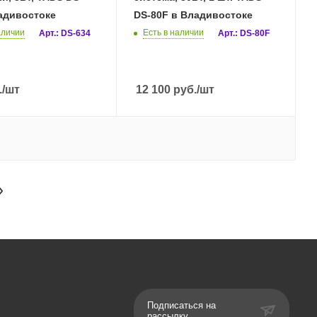
адивостоке
DS-80F в Владивостоке
аличии
Есть в наличии
Арт.: DS-634
Арт.: DS-80F
.
/шт
12 100
руб.
/шт
Подписаться на
рассылку