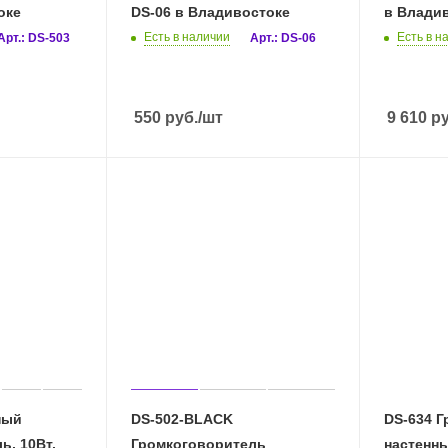
оке
DS-06 в Владивостоке
в Влади
Есть в наличии
Есть в н
Арт.: DS-503
Арт.: DS-06
550
руб.
/шт
9 610
ру
ный
DS-502-BLACK
DS-634 
ь, 10Вт,
Громкоговоритель
настенны