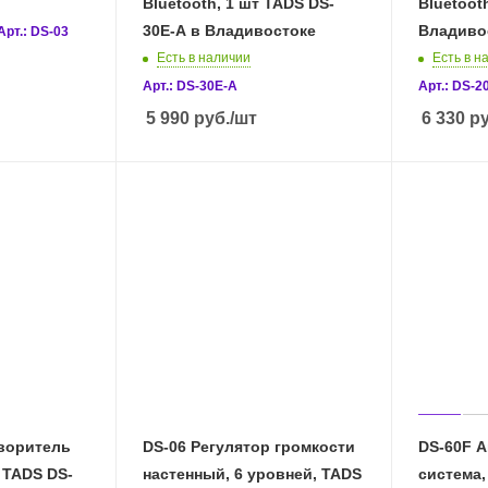
Bluetooth, 1 шт TADS DS-
Bluetoot
30E-A в Владивостоке
Владиво
Арт.: DS-03
Есть в наличии
Есть в н
Арт.: DS-30E-A
Арт.: DS-2
5 990
руб.
/шт
6 330
ру
воритель
DS-06 Регулятор громкости
DS-60F А
 TADS DS-
настенный, 6 уровней, TADS
система,