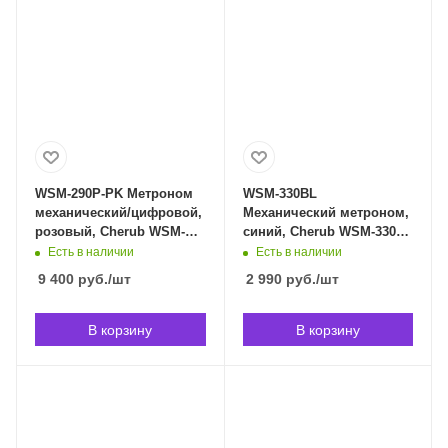
WSM-290P-PK Метроном
WSM-330BL
механический/цифровой,
Механический метроном,
розовый, Cherub WSM-
синий, Cherub WSM-330BL
290P-PK в Владивостоке
в Владивостоке
Есть в наличии
Есть в наличии
9 400
руб.
/шт
2 990
руб.
/шт
В корзину
В корзину