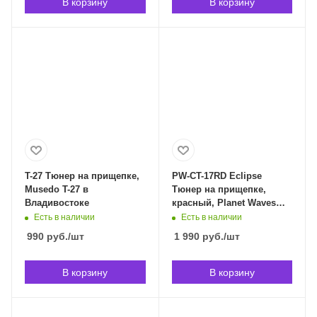
В корзину
В корзину
T-27 Тюнер на прищепке,
PW-CT-17RD Eclipse
Musedo T-27 в
Тюнер на прищепке,
Владивостоке
красный, Planet Waves
PW-CT-17RD в
Есть в наличии
Есть в наличии
Владивостоке
990
руб.
/шт
1 990
руб.
/шт
В корзину
В корзину