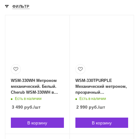
ФИЛЬТР
WSM-330WH Метроном
WSM-330TPURPLE
механический. Белый.
Механический метроном,
Cherub WSM-330WH в
прозрачный
Владивостоке
фиолетовый, Cherub
Есть в наличии
Есть в наличии
WSM-330TPURPLE в
3 490
руб.
/шт
2 990
руб.
/шт
Владивостоке
В корзину
В корзину