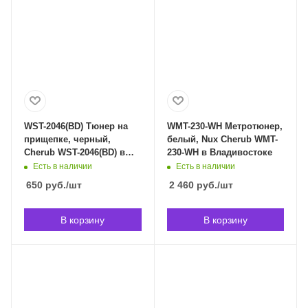
WST-2046(BD) Тюнер на
WMT-230-WH Метротюнер,
прищепке, черный,
белый, Nux Cherub WMT-
Cherub WST-2046(BD) в
230-WH в Владивостоке
Владивостоке
Есть в наличии
Есть в наличии
650
руб.
/шт
2 460
руб.
/шт
В корзину
В корзину