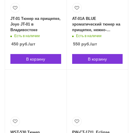
JT-01 Тюнер на прищепке,
AT-01A BLUE
Joyo JT-01 в
хроматический тюнер на
Владивостоке
прищепке, нежно-
голубой. AROMA AT-01A
Есть в наличии
Есть в наличии
blue в Владивостоке
450
руб.
/шт
550
руб.
/шт
В корзину
В корзину
WST-530 Тюнер
PW-CT-17YL Eclipse