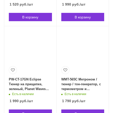
WMT-565W в
1 520
руб.
/шт
1 990
руб.
/шт
Владивостоке
В корзину
В корзину
PW-CT-17GN Eclipse
WMT-565C Метроном /
Тюнер на прищепке,
тюнер / тон-генератор, с
зеленый, Planet Waves
термометром и
PW-CT-17GN в
гигрометром, Cherub
Есть в наличии
Есть в наличии
Владивостоке
WMT-565C в
1 990
руб.
/шт
1 790
руб.
/шт
Владивостоке