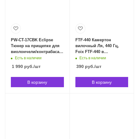
PW-CT-17CBK Eclipse
FTF-440 Камертон
Тюнер на прищепке для
вилочный Ля, 440 Гц,
виолончели/контрабаса,
Foix FTF-440 в
Planet Waves PW-CT-
Владивостоке
Есть в наличии
Есть в наличии
17CBK в Владивостоке
1 990
руб.
/шт
390
руб.
/шт
В корзину
В корзину