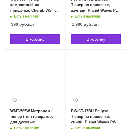
компактный на
Тюнер на прищепке,
прищепке, Cherub WST-
желтый, Planet Waves PW-
530 в Владивостоке
CT-17YL в Владивостоке
Есть в наличии
Есть в наличии
990
руб.
/шт
1 990
руб.
/шт
В корзину
В корзину
WMT-565W Метроном /
PW-CT-17BU Eclipse
тюнер / тон-генератор,
Тюнер на прищепке,
для духовых
синий, Planet Waves PW-
инструментов, Cherub
CT-17BU в Владивостоке
Есть в наличии
Есть в наличии