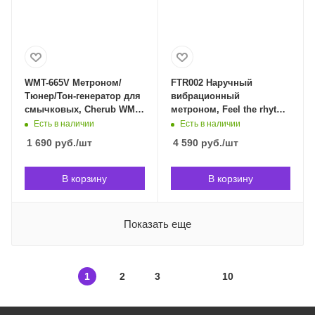
WMT-665V Метроном/
FTR002 Наручный
Тюнер/Тон-генератор для
вибрационный
смычковых, Cherub WMT-
метроном, Feel the rhythm
665V в Владивостоке
FTR002 в Владивостоке
Есть в наличии
Есть в наличии
1 690
руб.
/шт
4 590
руб.
/шт
В корзину
В корзину
Показать еще
1
2
3
10