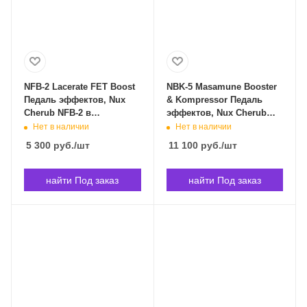
NFB-2 Lacerate FET Boost
NBK-5 Masamune Booster
Педаль эффектов, Nux
& Kompressor Педаль
Cherub NFB-2 в
эффектов, Nux Cherub
Владивостоке
NBK-5 в Владивостоке
Нет в наличии
Нет в наличии
5 300
руб.
/шт
11 100
руб.
/шт
найти Под заказ
найти Под заказ