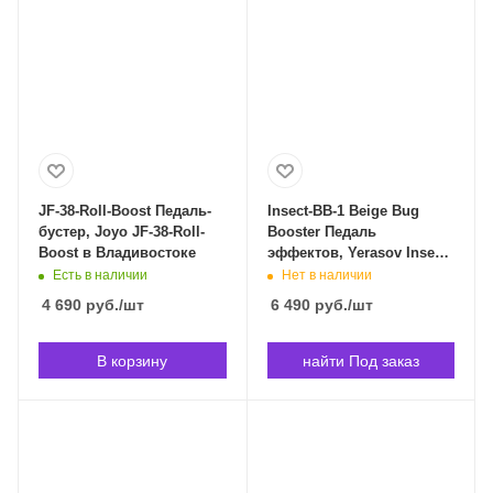
JF-38-Roll-Boost Педаль-
Insect-BB-1 Beige Bug
бустер, Joyo JF-38-Roll-
Booster Педаль
Boost в Владивостоке
эффектов, Yerasov Insect-
BB-1 в Владивостоке
Есть в наличии
Нет в наличии
4 690
руб.
/шт
6 490
руб.
/шт
В корзину
найти Под заказ