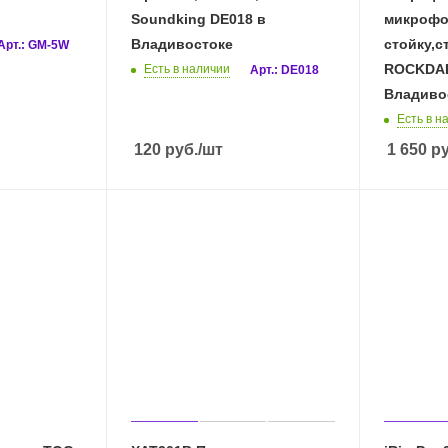
Soundking DE018 в
микроф
Владивостоке
стойку,с
Арт.: GM-5W
ROCKDAL
Есть в наличии
Арт.: DE018
Владиво
Есть в н
120
руб.
/шт
1 650
ру