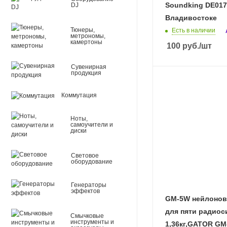
Soundking DE017 
DJ
Владивостоке
Тюнеры,
Есть в наличии
метрономы,
камертоны
100
руб.
/шт
Сувенирная
продукция
Коммутация
Ноты,
самоучители и
диски
Световое
оборудование
Генераторы
эффектов
GM-5W нейлонов
для пяти радиос
Смычковые
инструменты и
1,36кг,GATOR GM-5W в