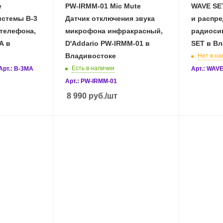
е
PW-IRMM-01 Mic Mute
WAVE SE
истемы B-3
Датчик отключения звука
и распр
телефона,
микрофона инфракрасный,
радиосигн
A в
D'Addario PW-IRMM-01 в
SET в В
Владивостоке
Нет в на
Есть в наличии
Арт.: B-3MA
Арт.: WAV
Арт.: PW-IRMM-01
8 990
руб.
/шт