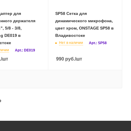
аптер для
SP58 Сетка для
нного держателя
динамического микрофона,
, 5/8 - 3/8,
цвет хром, ONSTAGE SP58 в
g DE019 в
Владивостоке
стоке
Нет в наличии
Арт.: SP58
личии
Арт.: DE019
.
/шт
990
руб.
/шт