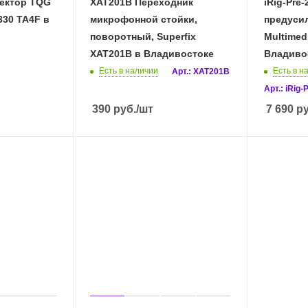
нектор TQG
XAT201B Переходник
iRig-Pre
30 TA4F в
микрофонной стойки,
предусил
поворотный, Superfix
Multimedi
XAT201B в Владивостоке
Владиво
Есть в наличии
Есть в н
Арт.: XAT201B
Арт.: iRig-
390
руб.
/шт
7 690
ру