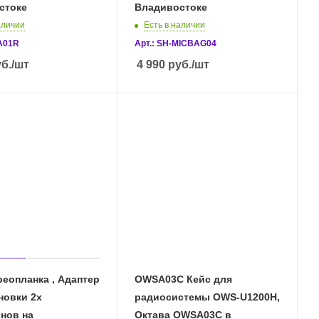
стоке
Владивостоке
аличии
Есть в наличии
A01R
Арт.: SH-MICBAG04
б.
/шт
4 990
руб.
/шт
OWSA03С Кейс для
новки 2х
радиосистемы OWS-U1200H,
нов на
Октава OWSA03С в