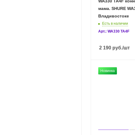
WA330 TA4F кон
мама. SHURE WA3
Владивостоке
Есть в наличии
Арт.: WA330 TA4F
2 190
руб.
/шт
Новинка