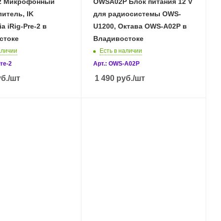
-2 Микрофонный
OWSA02P Блок питания 12 V
итель, IK
для радиосистемы OWS-
a iRig-Pre-2 в
U1200, Октава OWS-A02P в
стоке
Владивостоке
аличии
Есть в наличии
Pre-2
Арт.: OWS-A02P
б.
/шт
1 490
руб.
/шт