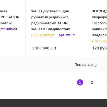
овая
WA371 держатель для
DE019 Ад
а 2U, GATOR
ручных передатчиков
микрофо
востоке
радиосистемм. SHURE
"ниппель"
WA371 в Владивостоке
Soundkin
рт.: GRB-2U
Владиво
Нет в наличии
Арт.: WA371
Нет в на
1 100
руб.
/шт
120
руб
Показать еще
1
2