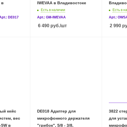
в
IWEVAA в Владивостоке
Владиво
Есть в наличии
Есть в н
Арт.: DE017
Арт.: GM-IWEVAA
Арт.: OWS
6 490
руб.
/шт
2 990
ру
ый кейс
DE018 Адаптер для
3822 стереопланка , Адаптер
истем, вес
микрофонного держателя
для уста
"грибок", 5/8 - 3/8,
микрофо