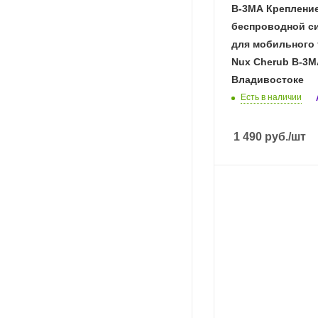
B-3MA Креплени
беспроводной с
для мобильного 
Nux Cherub B-3M
Владивостоке
Есть в наличии
1 490
руб.
/шт