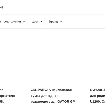
е)
и предложения
Цвет
Бренд
ля
GM-1WEVAA нейлоновая
OWSA01R
ержателя
сумка для одной
для рад
/8,
радиосистемы, GATOR GM-
U1200, 