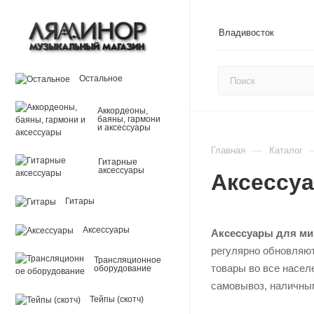
Владивосток
Остальное
Аккордеоны,
баяны, гармони
и аксессуары
—
Главная
Каталог
Гитарные
аксессуары
Аксессу
Гитары
Аксессуары
Аксессуары для м
регулярно обновляют
Трансляционное
товары во все насел
оборудование
самовывоз, наличным
Тейпы (скотч)