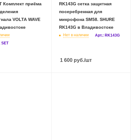
T Комплект приёма
RK143G сетка защитная
еделения
посеребренная для
ала VOLTA WAVE
микрофона SM58. SHURE
ладивостоке
RK143G в Владивостоке
личии
Нет в наличии
Арт.: RK143G
E SET
1 600
руб.
/шт