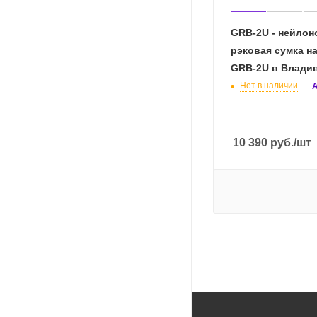
GRB-2U - нейлон
рэковая сумка н
GRB-2U в Влади
Нет в наличии
А
10 390
руб.
/шт