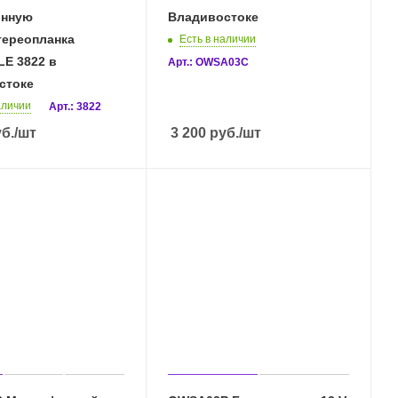
онную
Владивостоке
тереопланка
Есть в наличии
E 3822 в
Арт.: OWSA03С
стоке
аличии
Арт.: 3822
б.
/шт
3 200
руб.
/шт