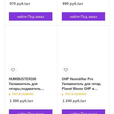
Владивостоке
970
руб.
/шт
890
руб.
/шт
найти Под заказ
найти Под заказ
HUMIBUSTER100
GHP Humidifier Pro
Увлажнитель для
Увлажнитель для гитар,
гитары,подавитель
Planet Waves GHP в
обратной связи, 100мм,
Владивостоке
Нет в наличии
Нет в наличии
Ortega HUMIBUSTER100 в
1 300
руб.
/шт
1 240
руб.
/шт
Владивостоке
найти Под заказ
найти Под заказ