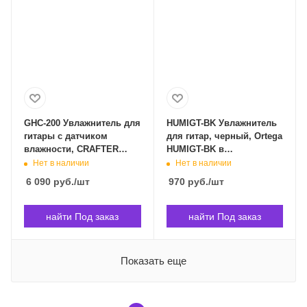
GHC-200 Увлажнитель для
HUMIGT-BK Увлажнитель
гитары с датчиком
для гитар, черный, Ortega
влажности, CRAFTER
HUMIGT-BK в
GHC-200 в Владивостоке
Владивостоке
Нет в наличии
Нет в наличии
6 090
руб.
/шт
970
руб.
/шт
найти Под заказ
найти Под заказ
Показать еще