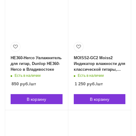
HE360-Herco Увлажнитель
MOISS2-GC2 Moiss2
для гитар, Dunlop HE360-
Индикатор влажности для
Herco в Владивостоке
классической гитары,
Hosco MOISS2-GC2 в
Есть в наличии
Есть в наличии
Владивостоке
850
руб.
/шт
1 250
руб.
/шт
В корзину
В корзину