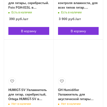
для гитары, серебристый.
контроля влажности, для
Foix FGH-01SL в
всех типов гитар.
Владивостоке
Acoustic Union AUHSS в
Есть в наличии
Есть в наличии
Владивостоке
390
руб.
/шт
3 900
руб.
/шт
В корзину
В корзину
HUMIGT-SV Увлажнитель
GH Humidifier
для гитар, серебристый,
Увлажнитель для
Ortega HUMIGT-SV в
акустической гитары
Владивостоке
Planet Waves GH в
Нет в наличии
Нет в наличии