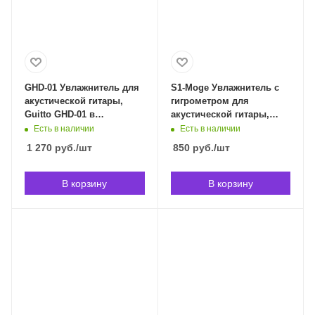
GHD-01 Увлажнитель для
S1-Moge Увлажнитель с
акустической гитары,
гигрометром для
Guitto GHD-01 в
акустической гитары,
Владивостоке
Moge S1-Moge в
Есть в наличии
Есть в наличии
Владивостоке
1 270
руб.
/шт
850
руб.
/шт
В корзину
В корзину