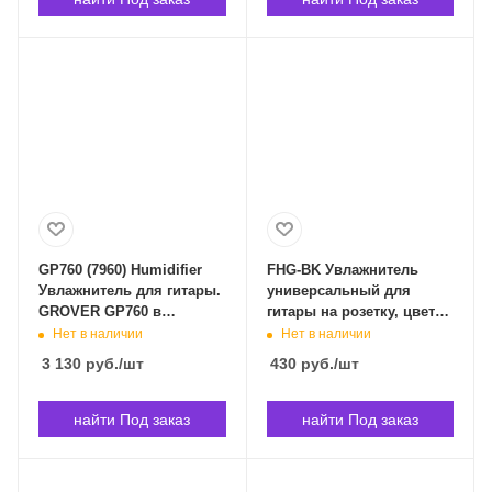
GP760 (7960) Humidifier
FHG-BK Увлажнитель
Увлажнитель для гитары.
универсальный для
GROVER GP760 в
гитары на розетку, цвет
Владивостоке
черный, FLIGHT FHG-BK в
Нет в наличии
Нет в наличии
Владивостоке
3 130
руб.
/шт
430
руб.
/шт
найти Под заказ
найти Под заказ