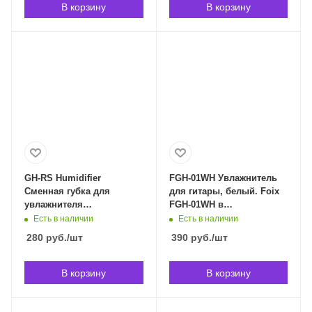
В корзину
В корзину
GH-RS Humidifier
FGH-01WH Увлажнитель
Сменная губка для
для гитары, белый. Foix
увлажнителя
FGH-01WH в
акустических гитар, 1шт,
Владивостоке
Есть в наличии
Есть в наличии
Planet Waves GH-RS в
280
руб.
/шт
390
руб.
/шт
Владивостоке
В корзину
В корзину