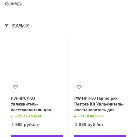
курьеру.
ФИЛЬТР
PW-HPCP-03
PW-HPK-03 Humidipak
Увлажнитель-
Restore Kit Увлажнитель-
восстановитель для
восстановитель для
гитар, 3 пакета, Planet
гитар, Planet Waves PW-
Есть в наличии
Есть в наличии
Waves PW-HPCP-03 в
HPK-03 в Владивостоке
1 990
руб.
/шт
2 990
руб.
/шт
Владивостоке