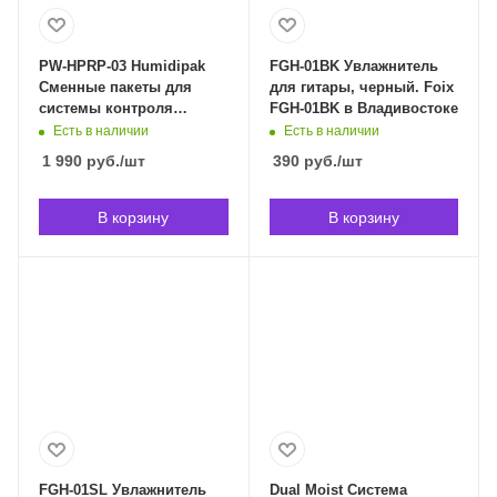
PW-HPRP-03 Humidipak
FGH-01BK Увлажнитель
Сменные пакеты для
для гитары, черный. Foix
системы контроля
FGH-01BK в Владивостоке
влажности, 3шт, Planet
Есть в наличии
Есть в наличии
Waves PW-HPRP-03 в
1 990
руб.
/шт
390
руб.
/шт
Владивостоке
В корзину
В корзину
FGH-01SL Увлажнитель
Dual Moist Система