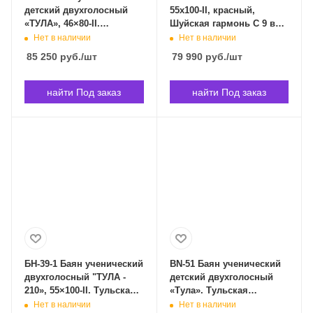
детский двухголосный
55х100-II, красный,
«ТУЛА», 46×80-II.
Шуйская гармонь C 9 в
Тульская Гармонь БН-41
Владивостоке
Нет в наличии
Нет в наличии
в Владивостоке
85 250
руб.
/шт
79 990
руб.
/шт
найти Под заказ
найти Под заказ
БН-39-1 Баян ученический
BN-51 Баян ученический
двухголосный "ТУЛА -
детский двухголосный
210», 55×100-II. Тульская
«Тула». Тульская
Гармонь БН-39-1 в
Гармонь БН-51 в
Нет в наличии
Нет в наличии