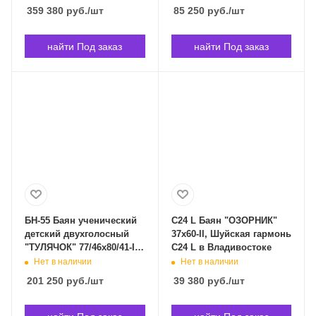
Владивостоке
Владивостоке
359 380
руб.
/шт
85 250
руб.
/шт
найти Под заказ
найти Под заказ
БН-55 Баян ученический
C24 L Баян "ОЗОРНИК"
детский двухголосный
37x60-ll, Шуйская гармонь
"ТУЛЯЧОК" 77/46х80/41-I.
C24 L в Владивостоке
Тульская Гармонь БН-55
Нет в наличии
Нет в наличии
в Владивостоке
201 250
руб.
/шт
39 380
руб.
/шт