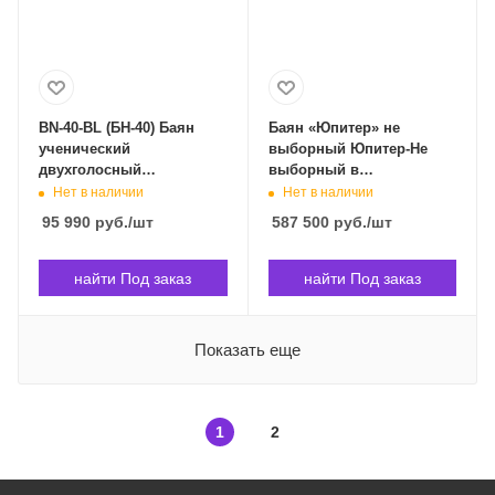
BN-40-BL (БН-40) Баян
Баян «Юпитер» не
ученический
выборный Юпитер-Не
двухголосный
выборный в
Этюд-205М2, 55х100-II,
Владивостоке
Нет в наличии
Нет в наличии
синий, Тульская гармонь
95 990
руб.
/шт
587 500
руб.
/шт
BN-40-BL в Владивостоке
найти Под заказ
найти Под заказ
Показать еще
1
2