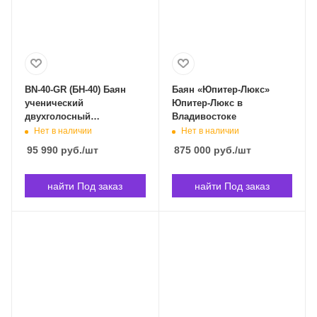
BN-40-GR (БН-40) Баян
Баян «Юпитер-Люкс»
ученический
Юпитер-Люкс в
двухголосный
Владивостоке
Этюд-205М2, 55х100-II,
Нет в наличии
Нет в наличии
зеленый, Тульская
95 990
руб.
/шт
875 000
руб.
/шт
гармонь BN-40-GR в
Владивостоке
найти Под заказ
найти Под заказ