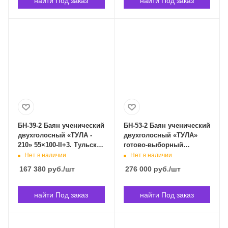
найти Под заказ
найти Под заказ
БН-39-2 Баян ученический
БН-53-2 Баян ученический
двухголосный «ТУЛА -
двухголосный «ТУЛА»
210» 55×100-II+3. Тульская
готово-выборный
Гармонь БН-39-2 в
55×120/50-II. Тульская
Нет в наличии
Нет в наличии
Владивостоке
Гармонь БН-53-2 в
167 380
руб.
/шт
276 000
руб.
/шт
Владивостоке
найти Под заказ
найти Под заказ