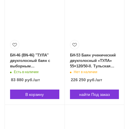
БН-46 (BN-46) "ТУЛА"
БН-53 Баян ученический
двухголосный баян с
двухголосный «ТУЛА»
выборным
55×120/50-II. Тульская
аккомпанементом.
Гармонь БН-53 в
Есть в наличии
Нет в наличии
Тульская Гармонь БН-46
Владивостоке
83 880
руб.
/шт
226 250
руб.
/шт
в Владивостоке
В корзину
найти Под заказ