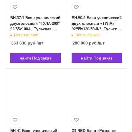
БН-37-1 Баян ученический
БН-50-2 Баян ученический
двухголосный "ТУЛА-209"
двухголосный «ТУЛА»
92/55х100-II. Тульская
92/55х120/50-II-3. Тульская
Гармонь БН-37-1 в
Гармонь БН-50-2 в
Нет в наличии
Нет в наличии
Владивостоке
Владивостоке
363 630
руб.
/шт
280 000
руб.
/шт
найти Под заказ
найти Под заказ
БН-41 Баян ученический
C9-RED Баян «Романс»