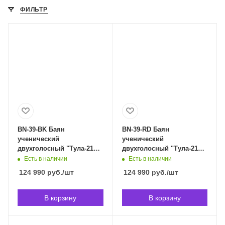
ФИЛЬТР
BN-39-BK Баян
BN-39-RD Баян
ученический
ученический
двухголосный "Тула-210",
двухголосный "Тула-210",
55х100-II, черный,
55х100-II, красный,
Есть в наличии
Есть в наличии
Тульская Гармонь BN-39-
Тульская Гармонь BN-39-
124 990
руб.
/шт
124 990
руб.
/шт
BK в Владивостоке
RD в Владивостоке
В корзину
В корзину