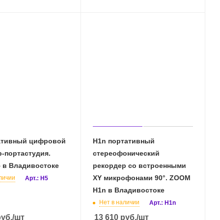
ативный цифровой
H1n портативный
-портастудия.
стереофонический
 в Владивостоке
рекордер со встроенными
XY микрофонами 90°. ZOOM
личии
Арт.: H5
H1n в Владивостоке
Нет в наличии
Арт.: H1n
уб.
/шт
13 610
руб.
/шт