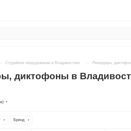
—
—
Студийное оборудование в Владивостоке
Рекордеры, диктофон
ры, диктофоны в Владивост
е)
т
Бренд