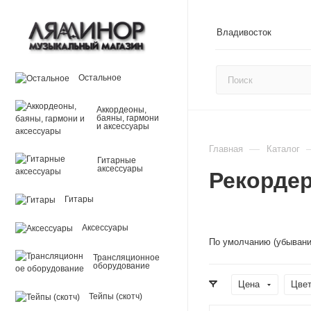
Владивосток
Остальное
Аккордеоны,
баяны, гармони
и аксессуары
—
Главная
Каталог
Гитарные
аксессуары
Рекорде
Гитары
Аксессуары
По умолчанию (убывани
Трансляционное
оборудование
Цена
Цве
Тейпы (скотч)