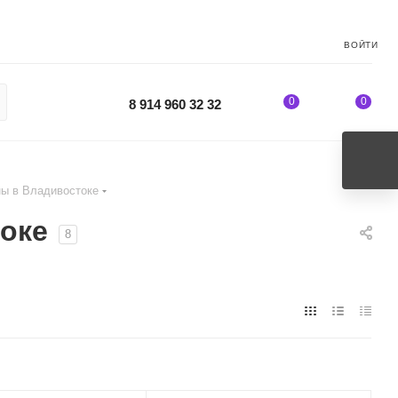
ВОЙТИ
0
0
8 914 960 32 32
ы в Владивостоке
оке
8