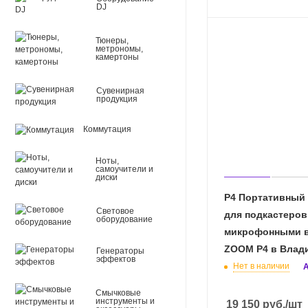
DJ
Тюнеры,
метрономы,
камертоны
Сувенирная
продукция
Коммутация
Ноты,
самоучители и
диски
P4 Портативный
Световое
для подкастеров
оборудование
микрофонными в
ZOOM P4 в Влад
Генераторы
эффектов
Нет в наличии
А
Смычковые
инструменты и
19 150
руб.
/шт