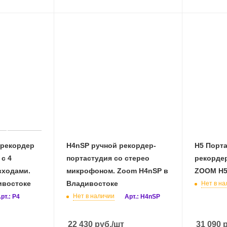
 рекордер
H4nSP ручной рекордер-
H5 Порт
 с 4
портастудия со стерео
рекордер
ходами.
микрофоном. Zoom H4nSP в
ZOOM H5
ивостоке
Владивостоке
Нет в на
Нет в наличии
рт.: P4
Арт.: H4nSP
22 430
руб.
/шт
31 090
р