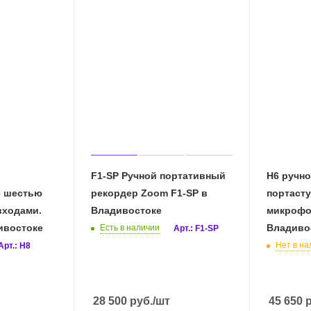
F1-SP Ручной портативный
H6 ручно
с шестью
рекордер Zoom F1-SP в
портасту
ходами.
Владивостоке
микрофон
ивостоке
Владиво
Есть в наличии
Арт.: F1-SP
Нет в на
Арт.: H8
28 500
руб.
/шт
45 650
р