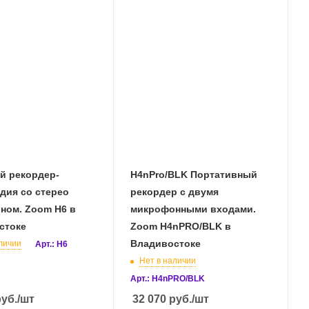
й рекордер-
H4nPro/BLK Портативный
дия со стерео
рекордер с двумя
ом. Zoom H6 в
микрофонными входами.
стоке
Zoom H4nPRO/BLK в
Владивостоке
личии
Арт.: H6
Нет в наличии
Арт.: H4nPRO/BLK
уб.
/шт
32 070
руб.
/шт