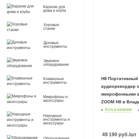
Караоке для
дома и клуба
Хоровые
станки
Духовые
инструменты
Звуковое
оборудование
H8 Портативный
Клавишные
инструменты
аудиорекордер 
микрофонными в
Микрофоны и
аксессуары
ZOOM H8 в Влад
Есть в наличии
Народные
инструменты и
аксессуары
49 190
руб.
/шт
Оборудование