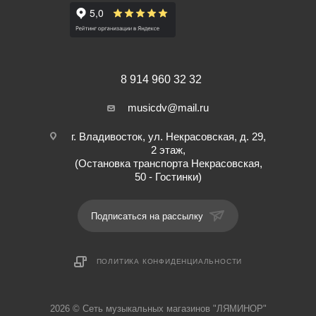
Система группировки эффектов
32 комбинации эффектов могут быть сохранены и позже
вызваны, даже в случае перезагрузки прибора
Пассивный байпас без всякого влияния на звук эффектов
Защита питания
8 914 960 32 32
Прочный и надежный металлический корпус
musicdv@mail.ru
г. Владивосток, ул. Некрасовская, д. 29,
2 этаж,
(Остановка транспорта Некрасовская,
50 - Гостинки)
Подписаться на рассылку
ПОЛИТИКА КОНФИДЕНЦИАЛЬНОСТИ
2026 © Cеть музыкальных магазинов "ЛЯМИНОР"