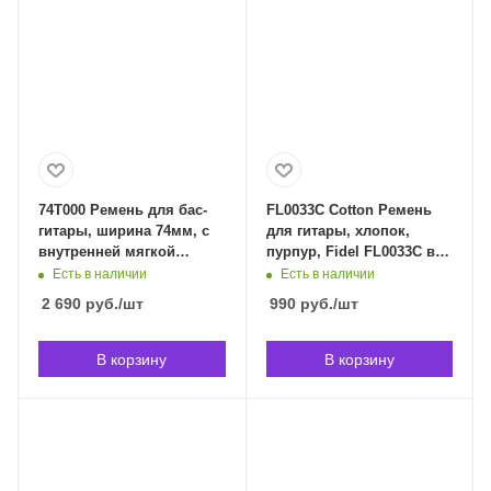
74T000 Ремень для бас-
FL0033C Cotton Ремень
гитары, ширина 74мм, с
для гитары, хлопок,
внутренней мягкой
пурпур, Fidel FL0033C в
прокладкой, черный,
Владивостоке
Есть в наличии
Есть в наличии
Planet Waves 74T000 в
2 690
руб.
/шт
990
руб.
/шт
Владивостоке
В корзину
В корзину