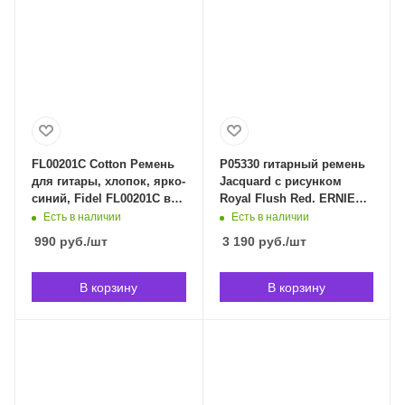
FL00201C Cotton Ремень
P05330 гитарный ремень
для гитары, хлопок, ярко-
Jacquard с рисунком
синий, Fidel FL00201C в
Royal Flush Red. ERNIE
Владивостоке
BALL 5330 в
Есть в наличии
Есть в наличии
Владивостоке
990
руб.
/шт
3 190
руб.
/шт
В корзину
В корзину