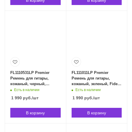
В корзину
В корзину
FL1110531LP Premier
FL111011LP Premier
Ремень для гитары,
Ремень для гитары,
кожаный, черный,
кожаный, зеленый, Fidel
отстрочка ниткой темный
FL111011LP в
Есть в наличии
Есть в наличии
графит, Fidel FL1110531LP
Владивостоке
1 990
руб.
/шт
1 990
руб.
/шт
в Владивостоке
В корзину
В корзину