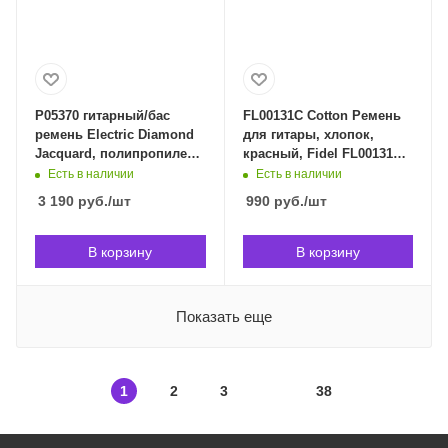
P05370 гитарный/бас
FL00131C Cotton Ремень
ремень Electric Diamond
для гитары, хлопок,
Jacquard, полипропилен,
красный, Fidel FL00131C
кожаные нашивки. ERNIE
в Владивостоке
Есть в наличии
Есть в наличии
BALL 5370 в
3 190
руб.
/шт
990
руб.
/шт
Владивостоке
В корзину
В корзину
Показать еще
1
2
3
38