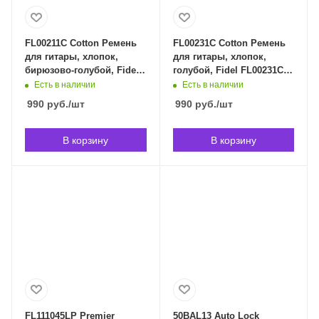
FL00211C Cotton Ремень
FL00231C Cotton Ремень
для гитары, хлопок,
для гитары, хлопок,
бирюзово-голубой, Fidel
голубой, Fidel FL00231C в
FL00211C в Владивостоке
Владивостоке
Есть в наличии
Есть в наличии
990
руб.
/шт
990
руб.
/шт
В корзину
В корзину
FL111045LP Premier
50BAL13 Auto Lock