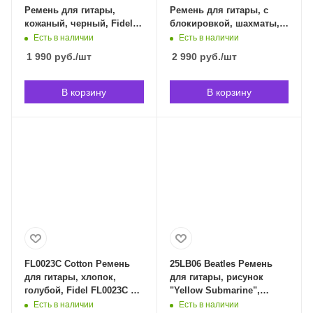
Ремень для гитары,
Ремень для гитары, с
кожаный, черный, Fidel
блокировкой, шахматы,
FL111045LP в
D'Addario 50BAL13 в
Есть в наличии
Есть в наличии
Владивостоке
Владивостоке
1 990
руб.
/шт
2 990
руб.
/шт
В корзину
В корзину
FL0023C Cotton Ремень
25LB06 Beatles Ремень
для гитары, хлопок,
для гитары, рисунок
голубой, Fidel FL0023C в
"Yellow Submarine",
Владивостоке
Planet Waves 25LB06 в
Есть в наличии
Есть в наличии