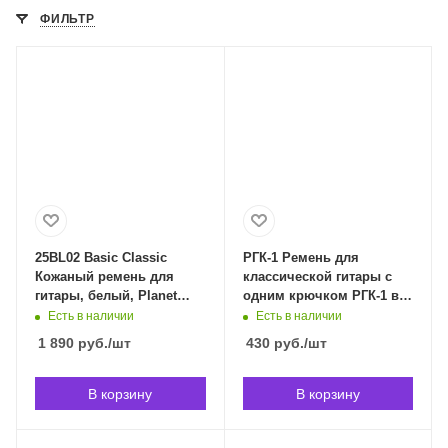
ФИЛЬТР
25BL02 Basic Classic
РГК-1 Ремень для
Кожаный ремень для
классической гитары с
гитары, белый, Planet
одним крючком РГК-1 в
Waves 25BL02 в
Владивостоке
Есть в наличии
Есть в наличии
Владивостоке
1 890
руб.
/шт
430
руб.
/шт
В корзину
В корзину