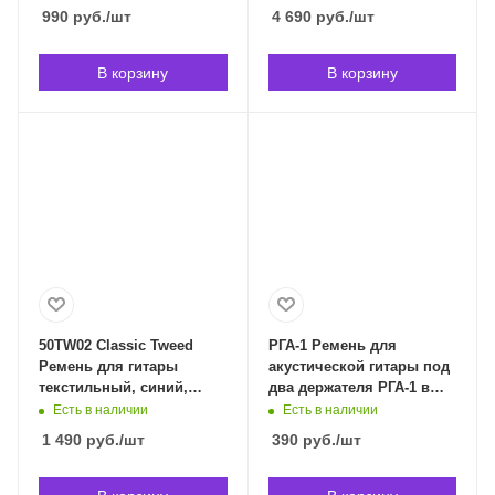
Владивостоке
990
руб.
/шт
4 690
руб.
/шт
В корзину
В корзину
50TW02 Classic Tweed
РГА-1 Ремень для
Ремень для гитары
акустической гитары под
текстильный, синий,
два держателя РГА-1 в
Planet Waves 50TW02 в
Владивостоке
Есть в наличии
Есть в наличии
Владивостоке
1 490
руб.
/шт
390
руб.
/шт