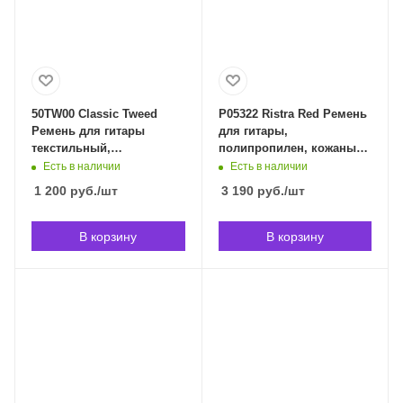
50TW00 Classic Tweed
P05322 Ristra Red Ремень
Ремень для гитары
для гитары,
текстильный,
полипропилен, кожаные
коричневый, Planet
наконечники. ERNIE BALL
Есть в наличии
Есть в наличии
Waves 50TW00 в
5322 в Владивостоке
1 200
руб.
/шт
3 190
руб.
/шт
Владивостоке
В корзину
В корзину