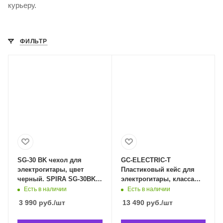
курьеру.
ФИЛЬТР
SG-30 BK чехол для
GC-ELECTRIC-T
электрогитары, цвет
Пластиковый кейс для
черный. SPIRA SG-30BK в
электрогитары, класса
Владивостоке
DELUXE. GATOR GC-
Есть в наличии
Есть в наличии
ELECTRIC-T в
3 990
руб.
/шт
13 490
руб.
/шт
Владивостоке