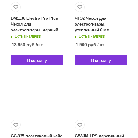
BM1136 Electro Pro Plus
ЧГЭ2 Чехол для
Чехол для
электрогитары,
электрогитары, черный,
утепленный 6 мм
BAG&music BM1136 в
,Laminor ЧГЭ2 в
Есть в наличии
Есть в наличии
Владивостоке
Владивостоке
13 950
руб.
/шт
1 900
руб.
/шт
В корзину
В корзину
GC-335 пластиковый кейс
GW-JM LPS деревянный