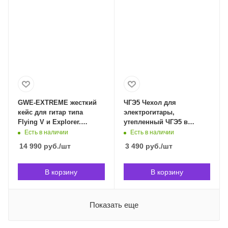
GWE-EXTREME жесткий
ЧГЭ5 Чехол для
кейс для гитар типа
электрогитары,
Flying V и Explorer.
утепленный ЧГЭ5 в
GATOR GWE-EXTREME в
Владивостоке
Есть в наличии
Есть в наличии
Владивостоке
14 990
руб.
/шт
3 490
руб.
/шт
В корзину
В корзину
Показать еще