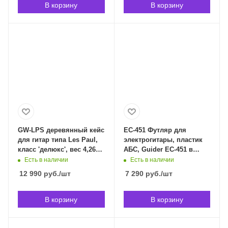
В корзину
В корзину
GW-LPS деревянный кейс
EC-451 Футляр для
для гитар типа Les Paul,
электрогитары, пластик
класс 'делюкс', вес 4,26кг.
АБС, Guider EC-451 в
GATOR GW-LPS в
Владивостоке
Есть в наличии
Есть в наличии
Владивостоке
12 990
руб.
/шт
7 290
руб.
/шт
В корзину
В корзину