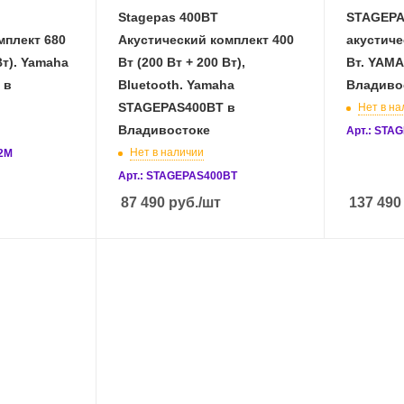
Stagepas 400BT
STAGEPA
мплект 680
Акустический комплект 400
акустиче
Вт). Yamaha
Вт (200 Вт + 200 Вт),
Вт. YAM
 в
Bluetooth. Yamaha
Владиво
STAGEPAS400BT в
Нет в на
Владивостоке
Арт.: STA
Нет в наличии
i2M
Арт.: STAGEPAS400BT
87 490
руб.
/шт
137 490