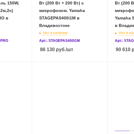
ель 150W,
Вт (200 Вт + 200 Вт) с
Вт (200 В
2м,2с)
микрофоном. Yamaha
микрофон
RO в
STAGEPAS400i1M в
Yamaha 
Владивостоке
в Влади
Нет в наличии
Нет в на
 PRO
Арт.: STAGEPAS400i1M
Арт.: STA
86 130
руб.
/шт
90 610
р