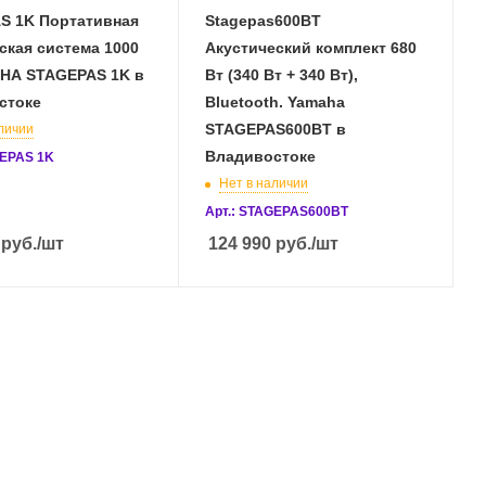
S 1K Портативная
Stagepas600BT
ская система 1000
Акустический комплект 680
AHA STAGEPAS 1K в
Вт (340 Вт + 340 Вт),
стоке
Bluetooth. Yamaha
STAGEPAS600BT в
личии
Владивостоке
GEPAS 1K
Нет в наличии
Арт.: STAGEPAS600BT
руб.
/шт
124 990
руб.
/шт