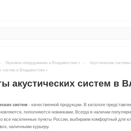
—
—
Звуковое оборудование в Владивостоке
Акустические системы
х систем в Владивостоке
ы акустических систем в В
еских систем
- качественной продукции. В каталоге представл
новляются, пополняются новинками. Всегда в наличии популяр
о все населенные пункты России, выбираем комфортный для кл
воз, наличными курьеру.