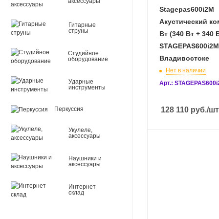
аксессуары
Stagepas600i2M
Акустический ко
Гитарные
струны
Вт (340 Вт + 340 
STAGEPAS600i2M
Студийное
Владивостоке
оборудование
Нет в наличии
Ударные
Арт.: STAGEPAS600
инструменты
Перкуссия
128 110
руб.
/шт
Укулеле,
аксессуары
Наушники и
аксессуары
Интернет
склад