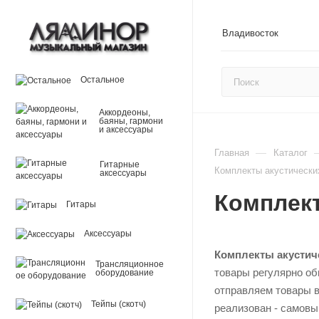
Владивосток
Остальное
Аккордеоны,
баяны, гармони
и аксессуары
—
Главная
Каталог
Гитарные
Комплекты акустически
аксессуары
Комплект
Гитары
Аксессуары
Комплекты акустич
Трансляционное
товары регулярно об
оборудование
отправляем товары в
Тейпы (скотч)
реализован - самовы