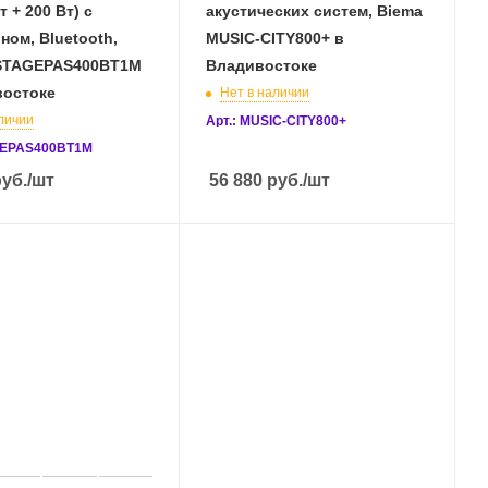
т + 200 Вт) с
акустических систем, Biema
ом, Bluetooth,
MUSIC-CITY800+ в
STAGEPAS400BT1M
Владивостоке
востоке
Нет в наличии
личии
Арт.: MUSIC-CITY800+
GEPAS400BT1M
уб.
/шт
56 880
руб.
/шт