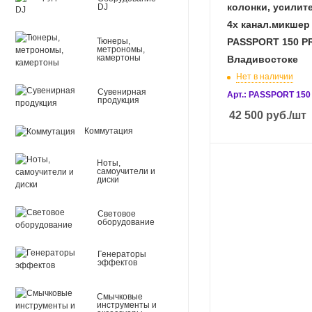
колонки, усилит
DJ
4х канал.микшер 
Тюнеры,
PASSPORT 150 P
метрономы,
камертоны
Владивостоке
Нет в наличии
Сувенирная
Арт.: PASSPORT 150
продукция
42 500
руб.
/шт
Коммутация
Ноты,
самоучители и
диски
Световое
оборудование
Генераторы
эффектов
Смычковые
инструменты и