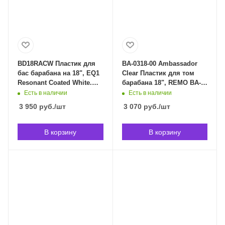
BD18RACW Пластик для
BA-0318-00 Ambassador
бас барабана на 18", EQ1
Clear Пластик для том
Resonant Coated White.
барабана 18", REMO BA-
Evans BD18RACW в
0318-00 в Владивостоке
Есть в наличии
Есть в наличии
Владивостоке
3 950
руб.
/шт
3 070
руб.
/шт
В корзину
В корзину