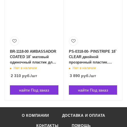
BR-1118-00 AMBASSADOR
PS-0318-00- PINSTRIPE 18`
COATED 18` матовый
CLEAR двойной
одиночный пластик для
прозрачный пластик.
бас-бочки. REMO BR-1118-
REMO PS-0318-00 в
Нет в наличии
Нет в наличии
00 в Владивостоке
Владивостоке
2 310
руб.
/шт
3 890
руб.
/шт
найти Под заказ
найти Под заказ
О КОМПАНИИ
ДОСТАВКА И ОПЛАТА
КОНТАКТЫ
ПОМОЩЬ