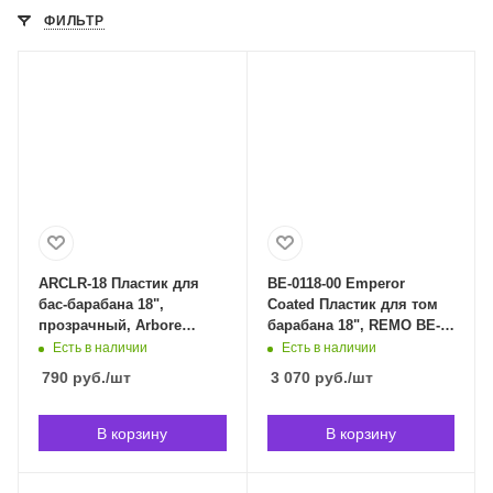
ФИЛЬТР
ARCLR-18 Пластик для
BE-0118-00 Emperor
бас-барабана 18",
Coated Пластик для том
прозрачный, Arbore
барабана 18", REMO BE-
ARCLR-18 в Владивостоке
0118-00 в Владивостоке
Есть в наличии
Есть в наличии
790
руб.
/шт
3 070
руб.
/шт
В корзину
В корзину