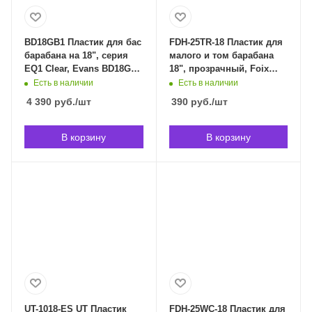
BD18GB1 Пластик для бас
FDH-25TR-18 Пластик для
барабана на 18", серия
малого и том барабана
EQ1 Clear, Evans BD18GB1
18", прозрачный, Foix
в Владивостоке
FDH-25TR-18 в
Есть в наличии
Есть в наличии
Владивостоке
4 390
руб.
/шт
390
руб.
/шт
В корзину
В корзину
UT-1018-ES UT Пластик
FDH-25WC-18 Пластик для