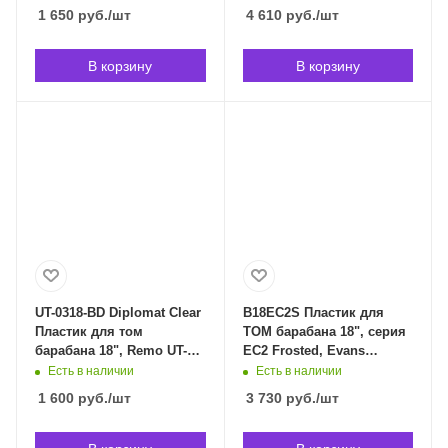
1 650
руб.
/шт
4 610
руб.
/шт
В корзину
В корзину
UT-0318-BD Diplomat Clear
B18EC2S Пластик для
Пластик для том
ТОМ барабана 18", серия
барабана 18", Remo UT-
EC2 Frosted, Evans
0318-BD в Владивостоке
B18EC2S в Владивостоке
Есть в наличии
Есть в наличии
1 600
руб.
/шт
3 730
руб.
/шт