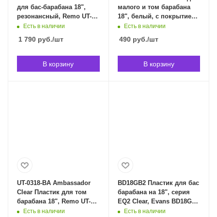
для бас-барабана 18",
малого и том барабана
резонансный, Remo UT-
18", белый, с покрытием,
1018-ES в Владивостоке
Foix FDH-25WC-18 в
Есть в наличии
Есть в наличии
Владивостоке
1 790
руб.
/шт
490
руб.
/шт
В корзину
В корзину
UT-0318-BA Ambassador
BD18GB2 Пластик для бас
Clear Пластик для том
барабана на 18", серия
барабана 18", Remo UT-
EQ2 Clear, Evans BD18GB2
0318-BA в Владивостоке
в Владивостоке
Есть в наличии
Есть в наличии