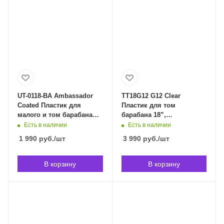
UT-0118-BA Ambassador
TT18G12 G12 Clear
Coated Пластик для
Пластик для том
малого и том барабана
барабана 18”,
18", Remo UT-0118-BA в
прозрачный, Evans
Есть в наличии
Есть в наличии
Владивостоке
TT18G12 в Владивостоке
1 990
руб.
/шт
3 990
руб.
/шт
В корзину
В корзину