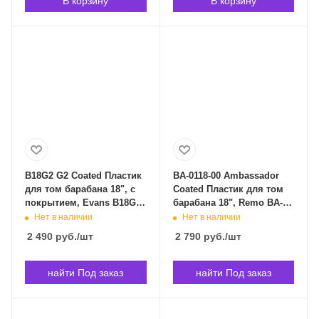
В корзину
В корзину
B18G2 G2 Coated Пластик
BA-0118-00 Ambassador
для том барабана 18", с
Coated Пластик для том
покрытием, Evans B18G2
барабана 18", Remo BA-
в Владивостоке
0118-00 в Владивостоке
Нет в наличии
Нет в наличии
2 490
руб.
/шт
2 790
руб.
/шт
найти Под заказ
найти Под заказ