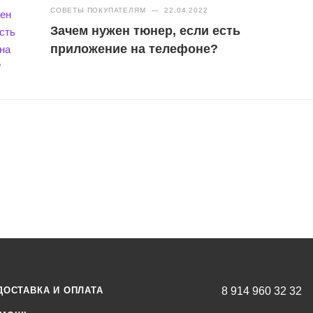
СОВЕТЫ ПОКУПАТЕЛЯМ
—
22.04.2022
клипса.
Зачем нужен тюнер, если есть
: b, bb.
приложение на телефоне?
К-дисплей.
томатический.
ый элемент питания CR2032).
(Д) х 30(В) мм.
ДОСТАВКА И ОПЛАТА
8 914 960 32 32