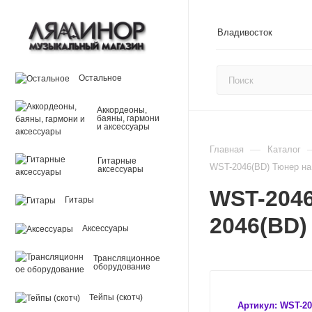
Владивосток
Остальное
Аккордеоны,
баяны, гармони
и аксессуары
—
Главная
Каталог
Гитарные
WST-2046(BD) Тюнер на
аксессуары
WST-2046
Гитары
2046(BD)
Аксессуары
Трансляционное
оборудование
Тейпы (скотч)
Артикул:
WST-20