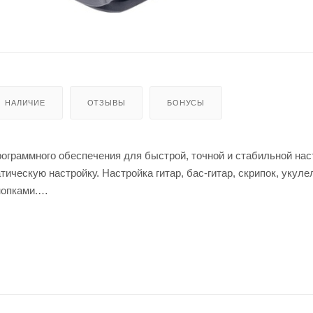
НАЛИЧИЕ
ОТЗЫВЫ
БОНУСЫ
ограммного обеспечения для быстрой, точной и стабильной нас
ическую настройку. Настройка гитар, бас-гитар, скрипок, укуле
опками.
а подойдет для разных инструментов.
ения после 5 минут бездействия.
Ля субконтр октавы (A0, 27,5 Гц) – До пятой октавы (С8, 4186 Гц)
оматический, гитара, бас (6 струн), скрипка, укулеле.
± 1cent.
 (А4) октавы 440 Гц: от 430 до 450 Гц.