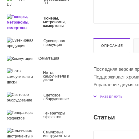
DJ
Тюнеры,
метрономы,
камертоны
Сувенирная
продукция
ОПИСАНИЕ
Коммутация
Последняя версия пр
Ноты,
Поддерживает хромат
самоучители и
диски
Управление двумя кн
Настраиваемая клипс
Световое
оборудование
Функция авто-отключ
Генераторы
Диапазон настройки: 
Статьи
эффектов
Режимы настройки: хр
Точность настройки: 
Смычковые
инструменты и
Калибровка Ля второй