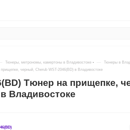
—
—
Тюнеры, метрономы, камертоны в Владивостоке
Тюнеры в Вла
 прищепке, черный, Cherub WST-2046(BD) в Владивостоке
(BD) Тюнер на прищепке, ч
 в Владивостоке
46(BD)