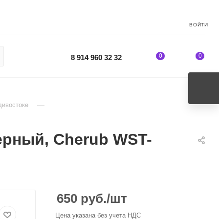
ВОЙТИ
0
0
8 914 960 32 32
—
дивостоке
ерный, Cherub WST-
650
руб.
/шт
Цена указана без учета НДС