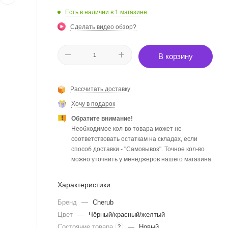
Есть в наличии
в 1 магазине
Сделать видео обзор?
В корзину
Рассчитать доставку
Хочу в подарок
Обратите внимание!
Необходимое кол-во товара может не
соответствовать остаткам на складах, если
способ доставки - "Самовывоз". Точное кол-во
можно уточнить у менеджеров нашего магазина.
Характеристики
Бренд
—
Cherub
Цвет
—
Чёрный/красный/желтый
Состояние товара
—
Новый
?