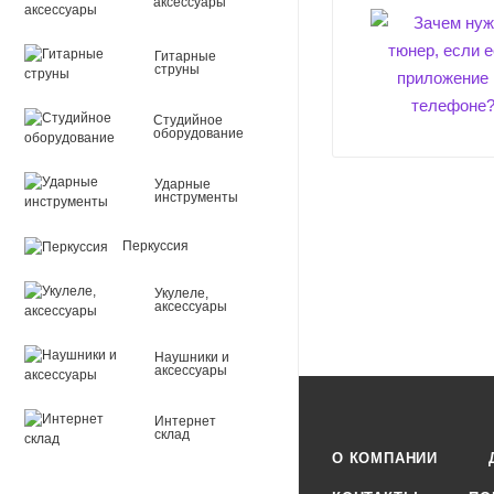
аксессуары
Определение звука: 
Понижение на полутон
Гитарные
струны
Дисплей: цветной Ж
Метод настройки: ав
Студийное
оборудование
Питание: 3V (литиев
Ударные
Габариты: 53(Ш) х 36
инструменты
Вес: 32гр.
Перкуссия
Укулеле,
аксессуары
Наушники и
аксессуары
Интернет
склад
О КОМПАНИИ