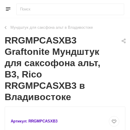
Мундштук для саксфона альт в Владивостоке
RRGMPCASXB3
Graftonite Мундштук
для саксофона альт,
B3, Rico
RRGMPCASXB3 в
Владивостоке
Артикул:
RRGMPCASXB3