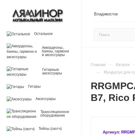
Владивосток
Остальное
Аккордеоны,
баяны, гармони
и аксессуары
—
Главная
Каталог
Гитарные
—
Мундштук для са
аксессуары
RRGMPCAS
Гитары
B7, Ric
Аксессуары
Трансляционное
оборудование
Тейпы (скотч)
Артикул:
RRGMP