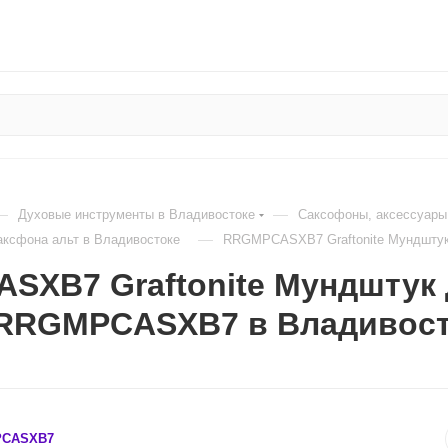
—
—
Духовые инструменты в Владивостоке
Саксофоны, аксессуары
—
ксфона альт в Владивостоке
RRGMPCASXB7 Graftonite Мундштук
XB7 Graftonite Мундштук 
o RRGMPCASXB7 в Владивос
CASXB7