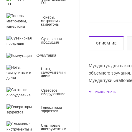
DJ
Тюнеры,
метрономы,
камертоны
Сувенирная
продукция
ОПИСАНИЕ
Коммутация
Мундштук для саксоф
Ноты,
объемного звучания. 
самоучители и
диски
Мундштуки Graftonit
Разработанная веду
Световое
оборудование
мундштуков Graftoni
легкости игры и широ
Генераторы
С того момента, как 
эффектов
укрепила свои позиц
аксессуаров для дух
Смычковые
инструменты и
в Южной Калифорнии 