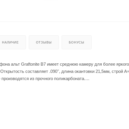
НАЛИЧИЕ
ОТЗЫВЫ
БОНУСЫ
она альт Graftonite В7 имеет среднюю камеру для более яркого
Открытость составляет .090'', длина окантовки 21,5мм, строй А
e производятся из прочного поликарбоната.
щим мировым дизайнером мундштуков Арнольдом Брилхартом, 
te производится из современных материалов, что позволяет дос
кого диапазона оттенков звучания.
бренд Rico был приобретен корпорацией «D'Addario & Co», компа
ии в качестве мирового лидера в области производства тростей 
овых инструментов. Современный научно-исследовательский ц
работает в сотрудничестве с агрономами, учеными и музыкант