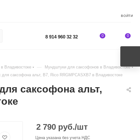
ВОЙТИ
0
0
8 914 960 32 32
—
 в Владивостоке
Мундштуки для саксофонов в Владивостоке
 для саксофона альт, B7, Rico RRGMPCASXB7 в Владивостоке
для саксофона альт,
токе
2 790
руб.
/шт
Цена указана без учета НДС