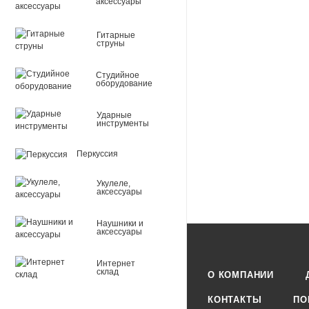
аксессуары
чтобы производить в
Reserve. Rico разра
Гитарные
струны
профессионалов. Мно
примеру: Mark Nuccio,
Студийное
оборудование
Bok, Richie Hawley, E
Модель В7 для сакс
Ударные
Открытость составляе
инструменты
Длина окантовки (Faci
Прочный. Не треснет
Перкуссия
Три степени открыто
Укулеле,
Размеры упаковки (м
аксессуары
Вес (гр) : 23
Наушники и
аксессуары
Интернет
склад
О КОМПАНИИ
КОНТАКТЫ
ПО