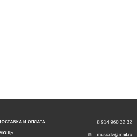
ысококачественные трости, в том числе и серию премиум-класс
батывает трости для музыкантов всех уровней: от новичков до
гие из лучших мировых исполнителей предпочитают трости Ric
 Jerry Bergonzi, Chris Potter, Benny Golson, Ernie Watts, Bob Shep
ric Alexander и многие другие
офона альт
т .090''
ng length): 21,5мм
 и не расколется
сти и три размера камеры
м) : 22х1х18
ДОСТАВКА И ОПЛАТА
8 914 960 32 32
МОЩЬ
musicdv@mail.ru