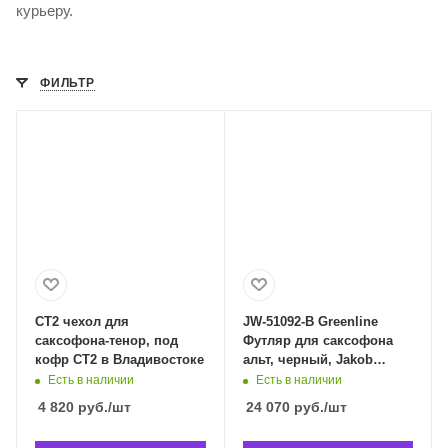
курьеру.
ФИЛЬТР
СТ2 чехол для
JW-51092-B Greenline
саксофона-тенор, под
Футляр для саксофона
кофр СТ2 в Владивостоке
альт, черный, Jakob
Winter JW-51092 в
Есть в наличии
Есть в наличии
Владивостоке
4 820
руб.
/шт
24 070
руб.
/шт